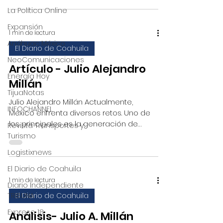
La Política Online
Expansión
1 min de lectura
Anáhuac México
El Diario de Coahuila
NeoComunicaciones
Artículo - Julio Alejandro
Energía Hoy
Millán
TijuaNotas
Julio Alejandro Millán Actualmente,
INFOCHANNEL
México enfrenta diversos retos. Uno de
los principales es la generación de
Revista Transportes y
empleos bien remunerados...
Turismo
Logistixnews
El Diario de Coahuila
1 min de lectura
Diario Independiente
TRIBUNA
El Diario de Coahuila
Expreso 18
Análisis- Julio A. Millán