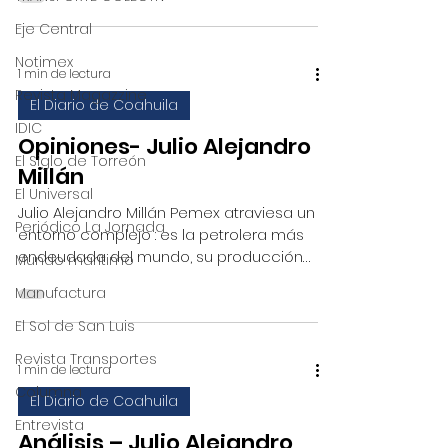
Eje Central
Notimex
1 min de lectura
Revista Magazzine
El Diario de Coahuila
IDIC
Opiniones- Julio Alejandro
El Siglo de Torreón
Millán
El Universal
Julio Alejandro Millán Pemex atraviesa un
Periódico La Jornada
entorno complejo : es la petrolera más
endeudada del mundo, su producción
Mundo marítimo
de crudo sigue en...
Manufactura
El Sol de San Luis
Revista Transportes
1 min de lectura
Columna
El Diario de Coahuila
Entrevista
Análisis – Julio Alejandro