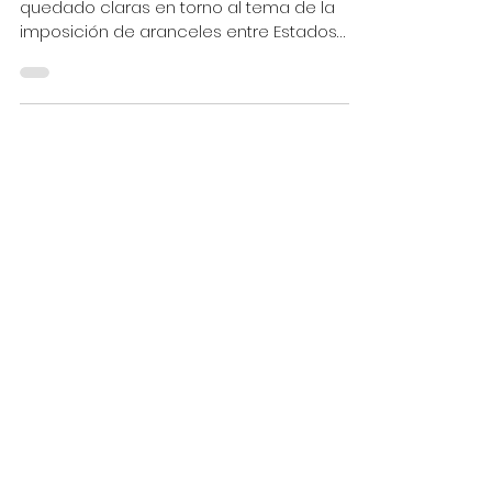
quedado claras en torno al tema de la
imposición de aranceles entre Estados
Unidos y México: la...
1 min de lectura
El Diario de Coahuila
Análisis- Julio Alejandro
Millán
Julio Alejandro Millán Al margen del
acuerdo alcanzado de última hora
entre el gobierno de Estados Unidos y
México para, en principio,...
1 min de lectura