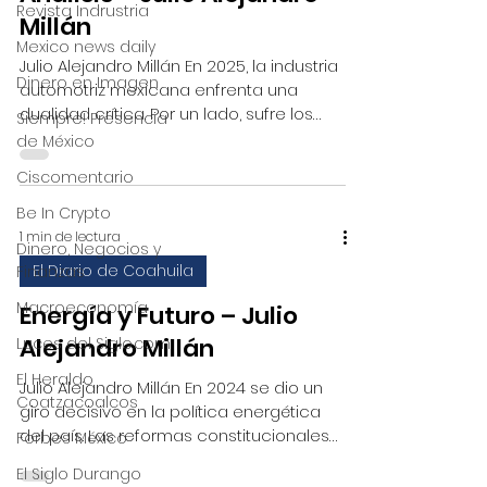
Revista Indrustria
Millán
Mexico news daily
Julio Alejandro Millán En 2025, la industria
Dinero en Imagen
automotriz mexicana enfrenta una
dualidad crítica. Por un lado, sufre los
Siempre! Presencia
efectos de un...
de México
Ciscomentario
Be In Crypto
1 min de lectura
Dinero, Negocios y
El Diario de Coahuila
Finanzas
Macroeconomía
Energía y Futuro – Julio
Alejandro Millán
Luces del Siglo.com
El Heraldo
Julio Alejandro Millán En 2024 se dio un
Coatzacoalcos
giro decisivo en la política energética
del país. Las reformas constitucionales
Forbes México
introducidas por...
El Siglo Durango