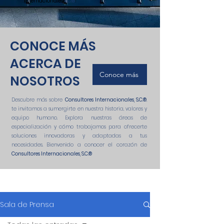
Internacionales
, S.C.®
!
CONOCE MÁS
ACERCA DE
Conoce más
NOSOTROS
Descubre más sobre
Consultores Internacionales, S.C.
®
,
te invitamos a sumergirte en nuestra historia, valores y
equipo humano. Explora nuestras áreas de
especialización y cómo trabajamos para ofrecerte
soluciones innovadoras y adaptadas a tus
necesidades. Bienvenido a conocer el corazón de
Consultores Internacionales, S.C.
®
Sala de Prensa