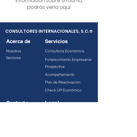
información sobre sí mismo,
podrás verla aquí.
CONSULTORES INTERNACIONALES, S.C.
®
Acerca de
Servicios
Nosotros
Consultoría Económica
Sectores
Fortalecimiento Empresarial
Prospectiva
Acompañamiento
Plan de Reactivación
Check UP Económico
Contacto
Legal
Publicaciones
Aviso de Privacidad
Prensa
Términos y condiciones
Empleos
Contacto