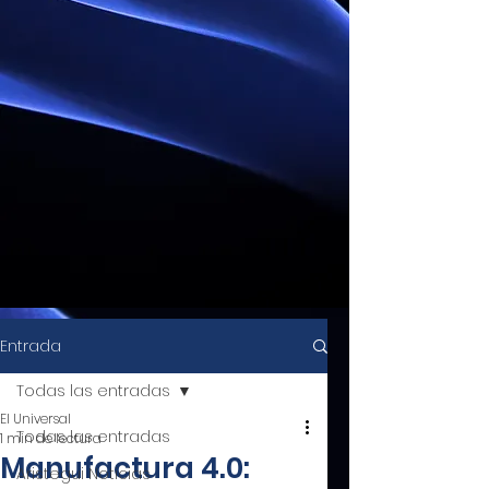
Entrada
Todas las entradas
El Universal
Todas las entradas
1 min de lectura
Manufactura 4.0:
Aristegui Noticias