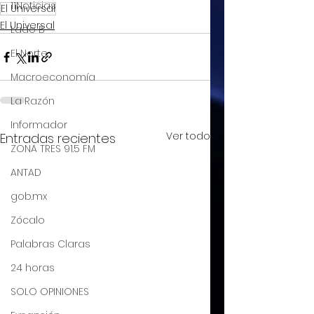
11Noticias
El Universal
El Universal
Lado B
El Norte
Macroeconomía
La Razón
Informador
Ver todo
Entradas recientes
ZONA TRES 91.5 FM
ANTAD
gob.mx
Zócalo
Palabras Claras
24 horas
SOLO OPINIONES