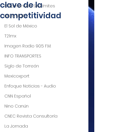
clave de la
El Semanario Sin Límites
competitividad
EXCELSIOR
El Sol de México
T21mx
Imagen Radio 90.5 F.M.
INFO TRANSPORTES
Siglo de Torreón
Mexicoxport
Enfoque Noticias - Audio
CNN Español
Nino Canún
CNEC Revista Consultoría
La Jornada