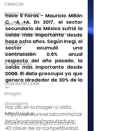
CANACAR
DINERO EN IMAGEN
hace 5 horas - Mauricio Millán 
C. -A +A. En 2017, el sector 
IMMX DIARIO
secundario de México sufrió la 
Siempre! Presencia de México
caída más importante desde 
hace ocho años. Según Inegi, el 
Shafaqna
sector acumuló una 
El Sol de Puebla
contracción 0.6% anual 
respecto del año pasado, la 
EL FINANCIERO
caída más importante desde 
2009. El dato preocupa ya que 
El Siglo de Durango
genera alrededor de 30% de la 
QUADRATIN CDMX
...
Imagen
closeup.mx
Haz clic en la imagen o visita 
Azteca Digital
http://www.eluniversal.com.mx/car
tera/economia/manufactura-
Revista Industria Digital Concamin
40-clave-de-la-competitividad