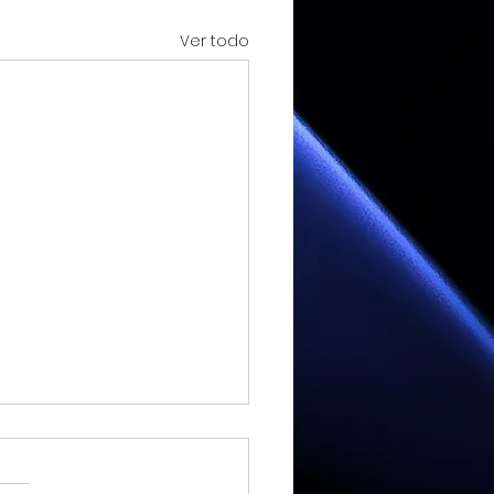
Ver todo
a euforia a la
idad, gran