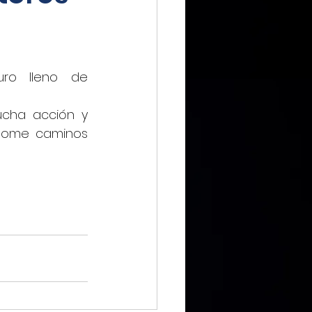
ro lleno de 
IMMX DIARIO
cha acción y 
tome caminos 
CIERO
ca Digital