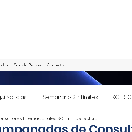
ades
Sala de Prensa
Contacto
gui Noticias
El Semanario Sin Límites
EXCELSIO
onsultores Internacionales S.C.
1 min de lectura
Imagen Radio 90.5 F.M.
INFO TRANSPORTES
campanadas de Consul