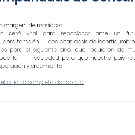
oticias - Audio
CNN Español
Nino Canún
in margen  de maniobra. 
ón será vital para reaccionar ante un futu
La Jornada
CANACAR
DINERO EN IMAGEN
 pero también      con altas dosis de incertidumbre
os para el siguiente año, que requieren de mu
oda la      sociedad para que nuestro país re
xico
Shafaqna
El Sol de Puebla
EL FINAN
uperación y crecimiento
 el artículo completo dando clic 
UADRATIN CDMX
Imagen
closeup.mx
Azte
Concamin
11Noticias
Lado B
El Norte