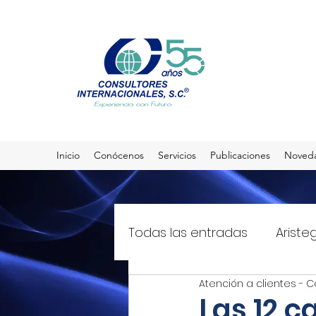
Inicio
Conócenos
Servicios
Publicaciones
Noved
Todas las entradas
Ariste
Atención a clientes - C
El Sol de México
T21mx
Las 12 