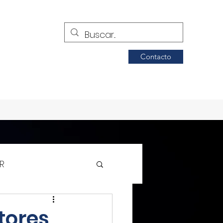
Contacto
R
Siglo de Torreón
tores