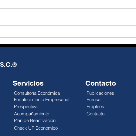
oportunidad de reflexión
opo
Julio Alejandro Millán El T-MEC
Julio
y acción.
seguirá vigente hasta 2036,
Mund
con posibles revisiones
distr
anuales que abren una
impa
década de incertidumbre
econ
negociada, no de certeza
esca
pactada. México exporta más,
reali
pero el gobierno
debi
S.C.
®
Servicios
Contacto
Consultoría Económica
Publicaciones
Fortalecimiento Empresarial
Prensa
Prospectiva
Empleos
Acompañamiento
Contacto
Plan de Reactivación
Check UP Económico