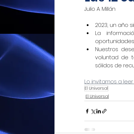
Julio A. Millán
Mexicoxport
Enfoque N
2023, un año s
La informaci
CNEC Revista Consultoría
oportunidades,
Nuestros dese
voluntad de t
Siempre! Presencia de Mé
sólidos de rec
Lo invitamos a leer
El Siglo de Durango
Q
El Universal
El Universal
Revista Industria Digital 