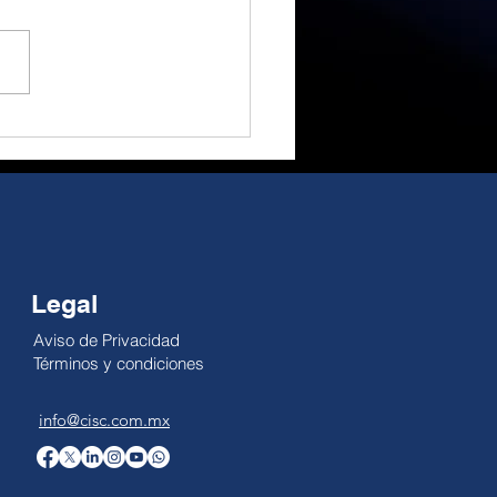
rtunidad de cambio.
 Alejandro Millán El
ial ha sido un gran
actor; no obstante, su
cto como motor
ómico es reducido. El
pe es temporal, pero la
dad no se pausa: la
lidad de la economía
Legal
Aviso de Privacidad
Términos y condiciones
info@cisc.com.mx