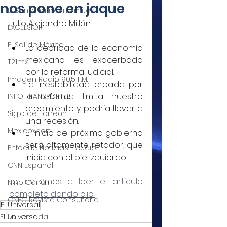
nos pone en jaque
El Semanario Sin Límites
Julio Alejandro Millán
EXCELSIOR
El Sol de México
La debilidad de la economía 
mexicana es exacerbada 
T21mx
por la reforma judicial.
Imagen Radio 90.5 F.M.
La inestabilidad creada por 
la reforma limita nuestro 
INFO TRANSPORTES
crecimiento y podría llevar a 
Siglo de Torreón
una recesión.
Mexicoxport
El inicio del próximo gobierno 
será altamente retador, que 
Enfoque Noticias - Audio
inicia con el pie izquierdo.
CNN Español
Lo invitamos a leer el artículo 
Nino Canún
completo dando clic 
CNEC Revista Consultoría
El Universal
El Universal
La Jornada