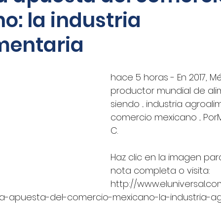
: la industria
oticias - Audio
CNN Español
Nino Canún
mentaria
La Jornada
CANACAR
DINERO EN IMAGEN
hace 5 horas - En 2017, Méx
productor mundial de ali
xico
Shafaqna
El Sol de Puebla
EL FINAN
siendo ... industria agroali
comercio mexicano ... PorM
C.  
UADRATIN CDMX
Imagen
closeup.mx
Azte
Haz clic en la imagen para 
nota completa o visita: 
Concamin
11Noticias
Lado B
El Norte
http://www.eluniversal.co
-apuesta-del-comercio-mexicano-la-industria-ag