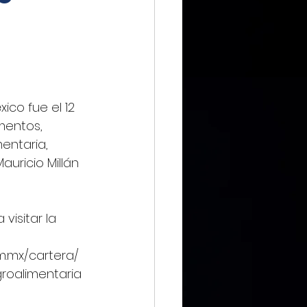
IMMX DIARIO
ico fue el 12 
mentos, 
CIERO
mentaria, 
auricio Millán 
ca Digital
visitar la 
m.mx/cartera/
roalimentaria