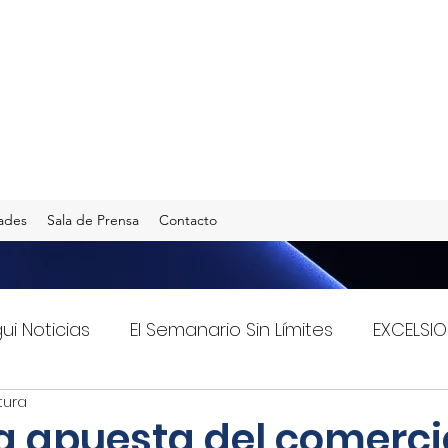
ades
Sala de Prensa
Contacto
gui Noticias
El Semanario Sin Límites
EXCELSIO
tura
Imagen Radio 90.5 F.M.
INFO TRANSPORTES
a apuesta del comerci