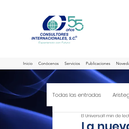
Inicio
Conócenos
Servicios
Publicaciones
Noved
Todas las entradas
Ariste
El Universal
1 min de lec
El Sol de México
T21mx
La nuev