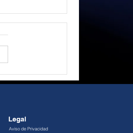
a euforia a la
idad, gran
rtunidad de cambio.
 Alejandro Millán El
ial ha sido un gran
actor; no obstante, su
cto como motor
ómico es reducido. El
pe es temporal, pero la
dad no se pausa: la
lidad de la economía
Legal
Aviso de Privacidad