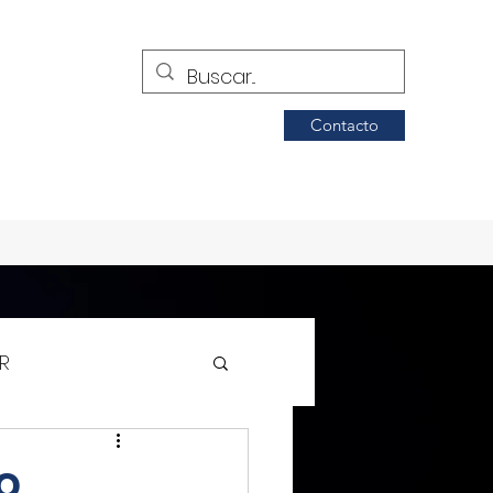
Contacto
R
Siglo de Torreón
o