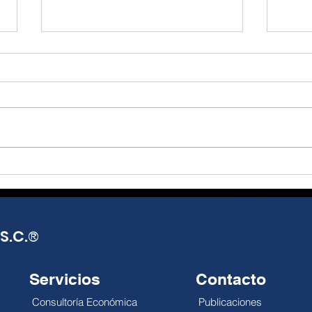
El T-MEC, más que un
De l
tratado, una
real
oportunidad de reflexión
opo
Julio Alejandro Millán El T-MEC
Julio
y acción.
seguirá vigente hasta 2036,
Mund
con posibles revisiones
distr
anuales que abren una
impa
década de incertidumbre
econ
negociada, no de certeza
esca
pactada. México exporta más,
reali
pero el gobierno
debi
S.C.
®
Servicios
Contacto
Consultoría Económica
Publicaciones