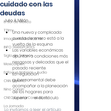
cuidado con las
El Semanario Sin Límites
deudas
EXCELSIOR
Julio A. Millán
El Sol de México
T21mx
Una nueva y complicada 
cuesta de enero está a la 
Imagen Radio 90.5 F.M.
vuelta de la esquina.
INFO TRANSPORTES
Las variables económicas 
Siglo de Torreón
apuntan a condiciones más 
riesgosas y delicadas que el 
Mexicoxport
pasado reciente.
Enfoque Noticias - Audio
La regulación 
gubernamental debe 
CNN Español
acompañar a la planeación 
Nino Canún
de los hogares para 
superar      el obstáculo. 
CNEC Revista Consultoría
La Jornada
Lo invitamos a leer el artículo 