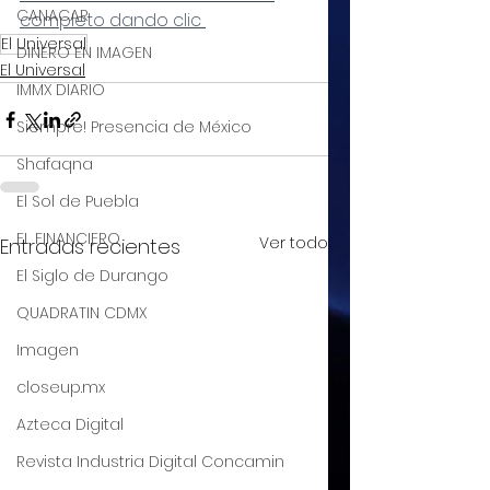
CANACAR
completo dando clic 
El Universal
DINERO EN IMAGEN
El Universal
IMMX DIARIO
Siempre! Presencia de México
Shafaqna
El Sol de Puebla
EL FINANCIERO
Ver todo
Entradas recientes
El Siglo de Durango
QUADRATIN CDMX
Imagen
closeup.mx
Azteca Digital
Revista Industria Digital Concamin