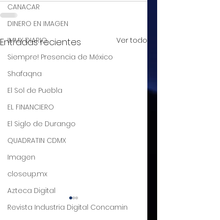
CANACAR
DINERO EN IMAGEN
IMMX DIARIO
Ver todo
Entradas recientes
Siempre! Presencia de México
Shafaqna
El Sol de Puebla
EL FINANCIERO
El Siglo de Durango
QUADRATIN CDMX
Imagen
closeup.mx
Azteca Digital
El T-MEC, más que
De la euforia a l
Revista Industria Digital Concamin
un tratado, una
realidad, gran