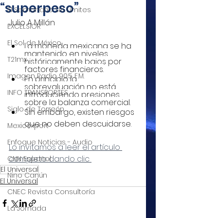
“superpeso”
El Semanario Sin Límites
Julio A Millán
EXCELSIOR
El Sol de México
La moneda mexicana se ha 
mantenido en niveles 
T21mx
históricamente bajos por 
factores financieros.
Imagen Radio 90.5 F.M.
En principio la 
sobrevaluación no está 
INFO TRANSPORTES
introduciendo presiones 
sobre la balanza comercial.
Siglo de Torreón
Sin embargo, existen riesgos 
que no deben descuidarse.
Mexicoxport
Enfoque Noticias - Audio
Lo invitamos a leer el artículo 
completo dando clic 
CNN Español
El Universal
Nino Canún
El Universal
CNEC Revista Consultoría
La Jornada