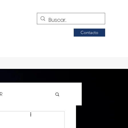
Contacto
R
Siglo de Torreón