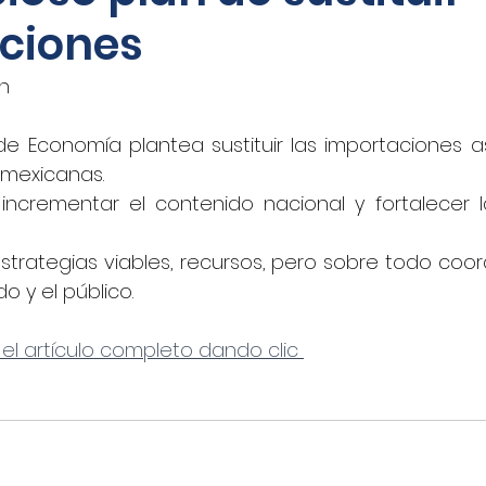
ciones
oticias - Audio
CNN Español
Nino Canún
án
La Jornada
CANACAR
DINERO EN IMAGEN
de Economía plantea sustituir las importaciones as
mexicanas.
 incrementar el contenido nacional y fortalecer l
xico
Shafaqna
El Sol de Puebla
EL FINAN
strategias viables, recursos, pero sobre todo coor
do y el público.
UADRATIN CDMX
Imagen
closeup.mx
Azte
 el artículo completo dando clic 
Concamin
11Noticias
Lado B
El Norte