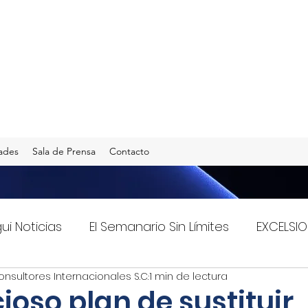
ades
Sala de Prensa
Contacto
gui Noticias
El Semanario Sin Límites
EXCELSIO
onsultores Internacionales S.C.
1 min de lectura
Imagen Radio 90.5 F.M.
INFO TRANSPORTES
ioso plan de sustituir