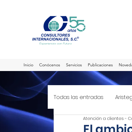
Inicio
Conócenos
Servicios
Publicaciones
Noved
Todas las entradas
Ariste
Atención a clientes - C
El Sol de México
T21mx
El ambic