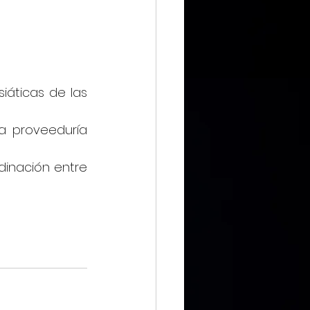
IMMX DIARIO
iáticas de las 
a proveeduría 
CIERO
dinación entre 
ca Digital