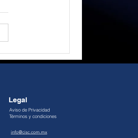
a euforia a la
idad, gran
rtunidad de cambio.
 Alejandro Millán El
ial ha sido un gran
actor; no obstante, su
cto como motor
ómico es reducido. El
pe es temporal, pero la
dad no se pausa: la
lidad de la economía
Legal
Aviso de Privacidad
Términos y condiciones
info@cisc.com.mx