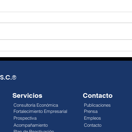
El T-MEC, más que un
De l
tratado, una
real
oportunidad de reflexión
opo
Julio Alejandro Millán El T-MEC
Julio
y acción.
seguirá vigente hasta 2036,
Mund
con posibles revisiones
distr
anuales que abren una
impa
década de incertidumbre
econ
negociada, no de certeza
esca
pactada. México exporta más,
reali
pero el gobierno
debi
S.C.
®
Servicios
Contacto
Consultoría Económica
Publicaciones
Fortalecimiento Empresarial
Prensa
Prospectiva
Empleos
Acompañamiento
Contacto
Plan de Reactivación