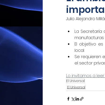
importa
Mexicoxport
Enfoque N
Julio Alejandro Mill
CNEC Revista Consultoría
La Secretaría 
manufacturas 
El objetivo es
Siempre! Presencia de Mé
local.
Se requieren e
el sector priva
El Siglo de Durango
Q
Lo invitamos a leer
El Universal
Revista Industria Digital 
El Universal