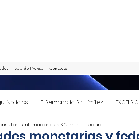
ades
Sala de Prensa
Contacto
gui Noticias
El Semanario Sin Límites
EXCELSIO
onsultores Internacionales S.C.
1 min de lectura
Imagen Radio 90.5 F.M.
INFO TRANSPORTES
ades monetarias y fed