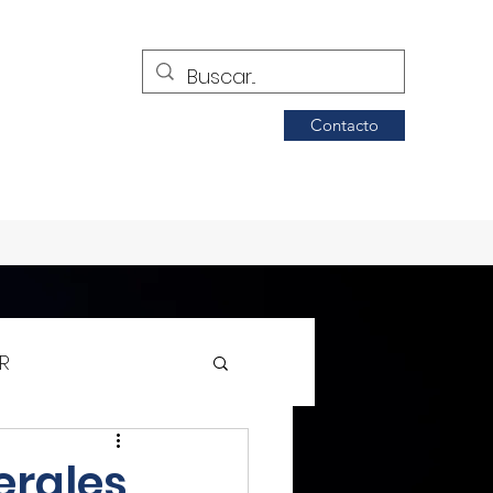
Contacto
R
Siglo de Torreón
erales