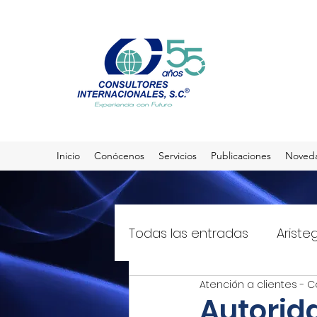
Inicio
Conócenos
Servicios
Publicaciones
Noved
Todas las entradas
Ariste
Atención a clientes - C
El Sol de México
T21mx
Autorid