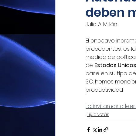
deben m
Mexicoxport
Enfoque N
Julio A. Millán
CNEC Revista Consultoría
El onceavo increme
precedentes: es l
medida de política
Siempre! Presencia de Mé
de 
Estados Unido
base en su tipo de 
S.C. hemos mencio
El Siglo de Durango
Q
productividad.
Lo invitamos a leer
Revista Industria Digital 
TijuaNotas