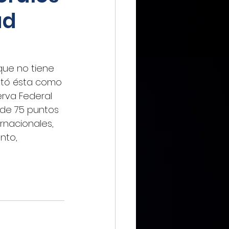
ad
IMMX DIARIO
que no tiene 
tó ésta como 
erva Federal 
CIERO
 de 75 puntos 
rnacionales, 
nto, 
ca Digital