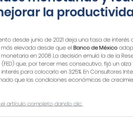
ejorar la productivid
oticias - Audio
CNN Español
Nino Canún
La Jornada
CANACAR
DINERO EN IMAGEN
nto desde junio de 2021 deja una tasa de interés 
a más elevada desde que el 
Banco de México
 adop
 monetaria en 2008. La decisión emuló la de la Res
xico
Shafaqna
El Sol de Puebla
EL FINAN
s
 (FED) que, por tercer mes consecutivo, fijó un alza
interés para colocarlo en 3.25%. En Consultores Inte
nado que las condiciones económicas de crecimie
UADRATIN CDMX
Imagen
closeup.mx
Azte
 el artículo completo dando clic 
Concamin
11Noticias
Lado B
El Norte