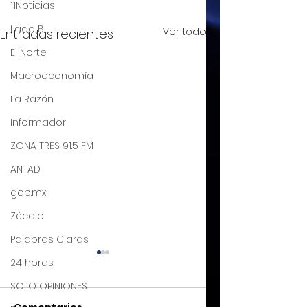
11Noticias
Lado B
Ver todo
Entradas recientes
El Norte
Macroeconomía
La Razón
Informador
ZONA TRES 91.5 FM
ANTAD
gob.mx
Zócalo
Palabras Claras
El T-MEC, más que
De la euforia a l
24 horas
un tratado, una
realidad, gran
SOLO OPINIONES
oportunidad de
oportunidad de
Comentarios