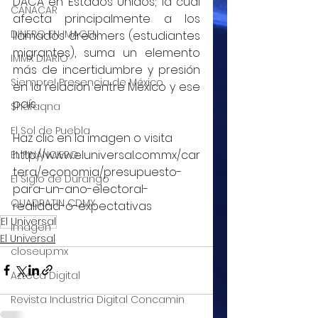
DACA en Estados Unidos; la cual 
CANACAR
afecta principalmente a los 
DINERO EN IMAGEN
llamados dreamers (estudiantes 
migrantes), suma un elemento 
IMMX DIARIO
más de incertidumbre y presión 
Siempre! Presencia de México
en la relación entre México y ese 
país.
Shafaqna
El Sol de Puebla
Haz clic en la imagen o visita 
http://www.eluniversal.com.mx/car
EL FINANCIERO
tera/economia/presupuesto-
El Siglo de Durango
para-un-ano-electoral-
QUADRATIN CDMX
realidad-o-expectativas
El Universal
Imagen
El Universal
closeup.mx
Azteca Digital
Revista Industria Digital Concamin