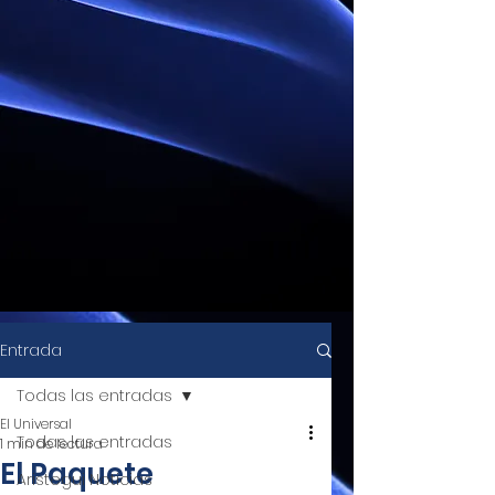
Entrada
Todas las entradas
El Universal
Todas las entradas
1 min de lectura
El Paquete
Aristegui Noticias