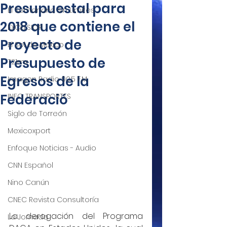
Presupuestal para
El Semanario Sin Límites
2018 que contiene el
EXCELSIOR
Proyecto de
El Sol de México
Presupuesto de
T21mx
Egresos de la
Imagen Radio 90.5 F.M.
Federació
INFO TRANSPORTES
Siglo de Torreón
Mexicoxport
Enfoque Noticias - Audio
CNN Español
Nino Canún
CNEC Revista Consultoría
La derogación del Programa 
La Jornada