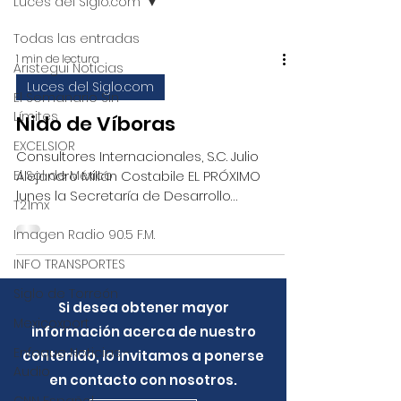
Luces del Siglo.com
Todas las entradas
1 min de lectura
Aristegui Noticias
Luces del Siglo.com
El Semanario Sin
Límites
Nido de Víboras
EXCELSIOR
Consultores Internacionales, S.C. Julio
El Sol de México
Alejandro Millán Costabile EL PRÓXIMO
lunes la Secretaría de Desarrollo
T21mx
Económico del gobierno...
Imagen Radio 90.5 F.M.
INFO TRANSPORTES
Siglo de Torreón
Si desea obtener mayor
Mexicoxport
información acerca de nuestro
Enfoque Noticias -
contenido, lo invitamos a ponerse
Audio
en contacto con nosotros.