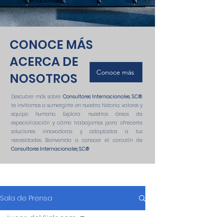
Internacionales
, S.C.®
!
CONOCE MÁS
ACERCA DE
Conoce más
NOSOTROS
Descubre más sobre
Consultores Internacionales, S.C.
®
,
te invitamos a sumergirte en nuestra historia, valores y
equipo humano. Explora nuestras áreas de
especialización y cómo trabajamos para ofrecerte
soluciones innovadoras y adaptadas a tus
necesidades. Bienvenido a conocer el corazón de
Consultores Internacionales, S.C.
®
Sala de Prensa