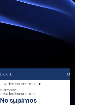
Entrada
Todas las entradas
Informador
Todas las entradas
2 min de lectura
No supimos
Aristegui Noticias