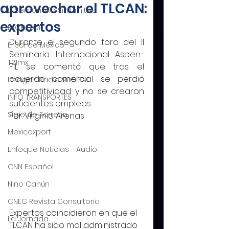
aprovechar el TLCAN:
El Semanario Sin Límites
expertos
EXCELSIOR
Durante el segundo foro del II 
El Sol de México
Seminario Internacional Aspen-
T21mx
FIL se comentó que tras el 
acuerdo comercial se perdió 
Imagen Radio 90.5 F.M.
competitividad y no se crearon 
INFO TRANSPORTES
suficientes empleos
Siglo de Torreón
Por: Virginia Arenas
Mexicoxport
Enfoque Noticias - Audio
CNN Español
Nino Canún
CNEC Revista Consultoría
Expertos coincidieron en que el 
La Jornada
TLCAN ha sido mal administrado 