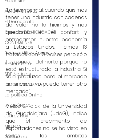
Expansión
"Lo hicimos mal, cuando quisimos 
AUTO MOTORES
tener una industria con cadenas 
El Demócrata
de valor no lo hicimos y nos 
quedamos en el confort y 
Cambio DE MICHOACÁN
entregamos nuestra economía 
CONTRALINEA
a Estados Unidos. Hicimos 13 
Revista Militar Armas
tratados con 45 países pero sólo 
funciona el del norte porque no 
Al Momento
está estructurada la industria. Si 
SDP Noticias
solo produzco para el mercado 
americano no puedo tener otro 
LA JORNADA MAYA
mercado".
La política Online
LA CRÓNICA
Melba E. Falck, de la Universidad 
de Guadalajara (UdeG), indicó 
Juárez Hoy
que el crecimiento de 
MILENIO
exportaciones no se ha visto en 
todos los ámbitos 
20Minutos