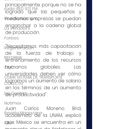
principalmente porque no se ha 
radio RED 92.1 FM
logrado que las pequeñas y 
medianas empresas se puedan 
Revista Siempre
enganchar a la cadena global 
La VerdadTV
de producción.
Forbes
"Necesitamos más capacitación 
Regeneración
de la fuerza de trabajo y 
REFORMA
entrenamiento de los recursos 
humanos globales. Las 
CISC
universidades deben ver cómo 
CDMX SISTEMA DE TRANSPORTE
logramos un aumento de salario 
COLECTIV
en los términos de un aumento 
Eje Central
de productividad".
Notimex
Juan Carlos Moreno Brid, 
Revista Magazzine
académico de la UNAM, explicó 
que México se encuentra en un 
IDIC