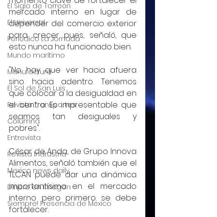
momento clave de fortalecer el 
El Siglo de Torreón
mercado interno en lugar de 
El Universal
depender del comercio exterior 
para crecer pues, señaló, que 
Periódico La Jornada
esto nunca ha funcionado bien.
Mundo marítimo
"No hay que ver hacia afuera 
Manufactura
sino hacia adentro. Tenemos 
El Sol de San Luis
que colocar a la desigualdad en 
el centro. Es impresentable que 
Revista Transportes
seamos tan desiguales y 
Columna
pobres".
Entrevista
César de Anda, de Grupo Innova 
Revista Indrustria
Alimentos, señaló también que el 
Mexico news daily
TLCAN puede dar una dinámica 
importantísima en el mercado 
Dinero en Imagen
interno pero primero se debe 
Siempre! Presencia de México
fortalecer.