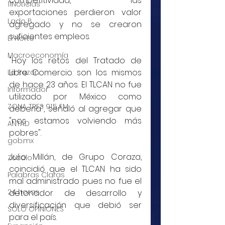
competitividad, las 
11Noticias
exportaciones perdieron valor 
Lado B
agregado y no se crearon 
suficientes empleos.
El Norte
Macroeconomía
"Hoy los retos del Tratado de 
Libre Comercio son los mismos 
La Razón
de hace 23 años. El TLCAN no fue 
Informador
utilizado por México como 
ZONA TRES 91.5 FM
debería", señaló al agregar que 
"nos estamos volviendo más 
ANTAD
pobres".
gob.mx
Julio Millán, de Grupo Coraza, 
Zócalo
coincidió que el TLCAN ha sido 
Palabras Claras
mal administrado pues no fue el 
24 horas
detonador de desarrollo y 
diversificación que debió ser 
SOLO OPINIONES
para el país.