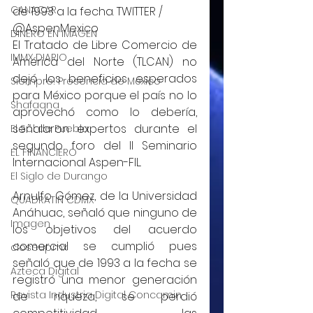
CANACAR
de 1993 a la fecha. TWITTER / 
@AspenMexico
DINERO EN IMAGEN
El Tratado de Libre Comercio de 
IMMX DIARIO
América del Norte (TLCAN) no 
dejó los beneficios esperados 
Siempre! Presencia de México
para México porque el país no lo 
Shafaqna
aprovechó como lo debería, 
señalaron expertos durante el 
El Sol de Puebla
segundo foro del II Seminario 
EL FINANCIERO
Internacional Aspen-FIL.
El Siglo de Durango
Arnulfo Gómez, de la Universidad 
QUADRATIN CDMX
Anáhuac, señaló que ninguno de 
Imagen
los objetivos del acuerdo 
comercial se cumplió pues 
closeup.mx
señaló que de 1993 a la fecha se 
Azteca Digital
registró una menor generación 
Revista Industria Digital Concamin
de riqueza, se perdió 