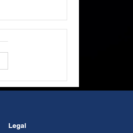
ituto de la
canidad realiza las
nadas Hacer México
Legal