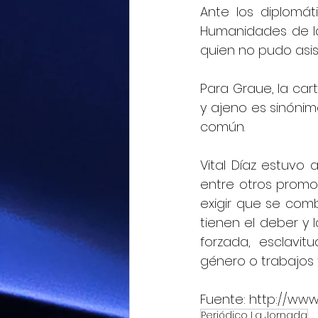
Ante los diplomát
Humanidades de la 
quien no pudo asist
Para Graue, la car
y ajeno es sinónim
común.
Vital Díaz estuvo a
entre otros promo
exigir que se com
tienen el deber y 
forzada, esclavit
género o trabajos
Fuente: http://www
Periódico La Jornada