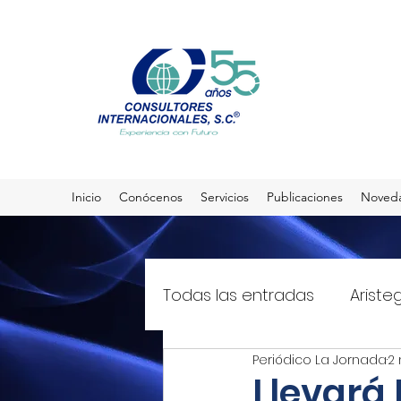
Inicio
Conócenos
Servicios
Publicaciones
Noved
Todas las entradas
Ariste
Periódico La Jornada
2 
El Sol de México
T21mx
Llevará