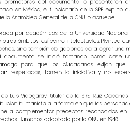
 promotores del documento lo presentaron an
tado en México, el funcionario de la SRE explicó q
e la Asamblea General de la ONU lo apruebe.
orada por académicos de la Universidad Naciona
 otros ámbitos, así como intelectuales. Plantea qu
echos, sino también obligaciones para lograr una m
el documento se inició tomando como base un
ramago para que los ciudadanos exijan que s
an respetadas, tomen la iniciativa y no esper
de Luis Videgaray, titular de la SRE, Ruiz Cabañas 
ibución humanista a la forma en que las personas 
ene a complementar preceptos reconocidos en la
Derechos Humanos adoptada por la ONU en 1948.