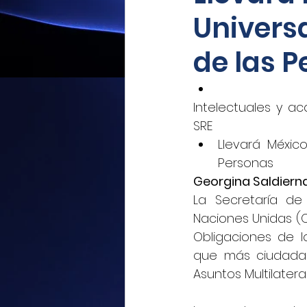
Univers
Mexicoxport
Enfoque N
de las 
CNEC Revista Consultoría
Intelectuales y a
SRE  
Siempre! Presencia de Mé
Llevará Méxic
Personas 
Georgina Saldiern
El Siglo de Durango
Q
La Secretaría de 
Naciones Unidas (O
Obligaciones de l
Revista Industria Digital 
que más ciudadan
Asuntos Multilatera