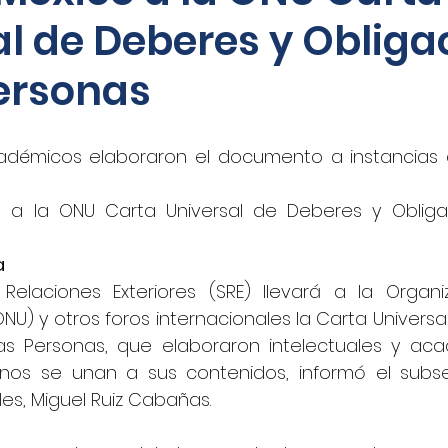
al de Deberes y Obliga
oticias - Audio
CNN Español
Nino Canún
Personas
La Jornada
CANACAR
DINERO EN IMAGEN
cadémicos elaboraron el documento a instancias
xico
Shafaqna
El Sol de Puebla
EL FINAN
o a la ONU Carta Universal de Deberes y Obliga
a
UADRATIN CDMX
Imagen
closeup.mx
Azte
Relaciones Exteriores (SRE) llevará a la Organi
NU) y otros foros internacionales la Carta Universa
as Personas, que elaboraron intelectuales y aca
Concamin
11Noticias
Lado B
El Norte
os se unan a sus contenidos, informó el subsec
les, Miguel Ruiz Cabañas.