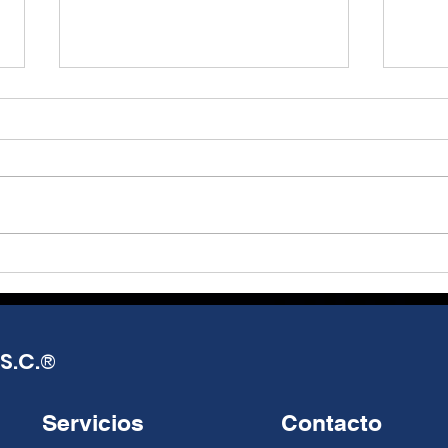
Presentan Plan Maestro
Inst
para modernizar el
Mexi
Metro
Jor
S.C.
®
Servicios
Contacto