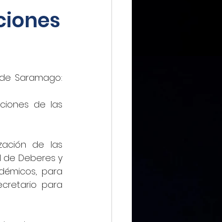
ciones
IMMX DIARIO
 de Saramago: 
CIERO
ciones de las 
ca Digital
zación de las 
l de Deberes y 
démicos, para 
retario para 