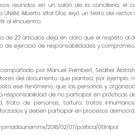
icos reunidos en un salón de la cancillería, el c
UNAM, Alberto Vital Díaz, leyó un texto del rector 
ir al encuentro.
ta de 23 artículos deja en claro que el respeto al 
o de ejercicio de responsabilidades y compromisos
compañado por Manuel Peimbert, Sealtiel Alatriste y
tores del documento que plantea, por ejemplo, no 
bata ese fenómeno, que las personas y organizaci
la responsabilidad de no participar en prácticas d
ud, trata de personas, tortura, tratos inhumanos,
 forzados y deben participar en procesos democrát
.jornada.unam.mx/2018/02/07/politica/013n1pol