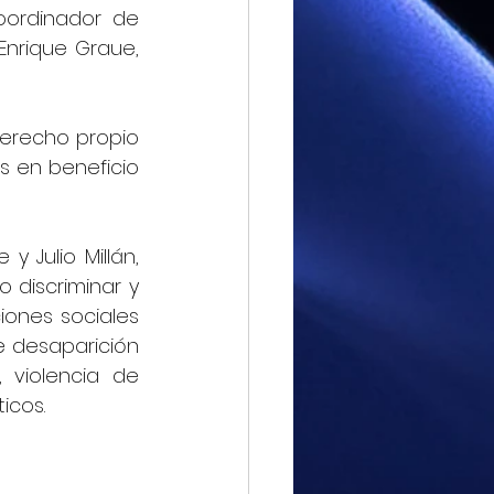
oordinador de 
Enrique Graue, 
derecho propio 
 en beneficio 
 Julio Millán, 
discriminar y 
ones sociales 
e desaparición 
 violencia de 
icos.