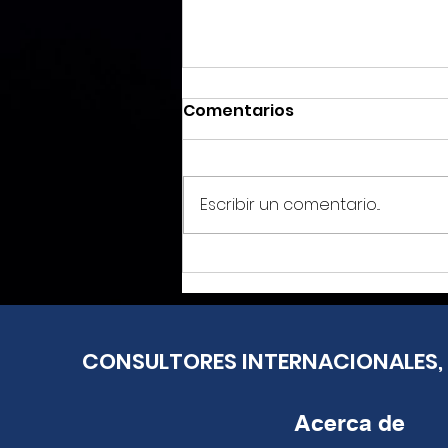
Comentarios
Escribir un comentario...
Canacar: Transportistas
no son “moneda de
cambio” en TLCAN
CONSULTORES INTERNACIONALES, 
Acerca de