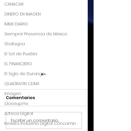
CANACAR
DINERO EN IMAGEN
IMMX DIARIO
Siempre! Presencia de México
Shafaqna
El Sol de Puebla
EL FINANCIERO
El Siglo de Durango
Crisis en América
Desempleo viru
QUADRATIN CDMX
Latina por Covid-19
económico de
Imagen
México
Comentarios
Julio A Millán La
Julio A Millán Reces
closeup.mx
pandemia ha logrado
económica y
que se tomen medidas
desempleo. Para vis
Azteca Digital
de liquides en el
la nota completa: 
Escribir un comentario...
Revista Industria Digital Concamin
mercado, señaló que
click aquí