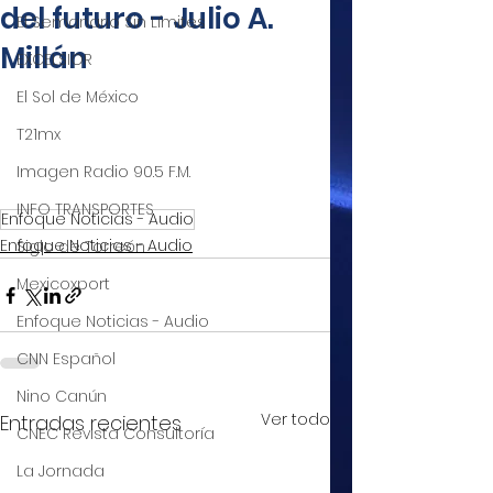
del futuro - Julio A.
El Semanario Sin Límites
Millán
EXCELSIOR
El Sol de México
T21mx
Imagen Radio 90.5 F.M.
INFO TRANSPORTES
Enfoque Noticias - Audio
Enfoque Noticias - Audio
Siglo de Torreón
Mexicoxport
Enfoque Noticias - Audio
CNN Español
Nino Canún
Ver todo
Entradas recientes
CNEC Revista Consultoría
La Jornada