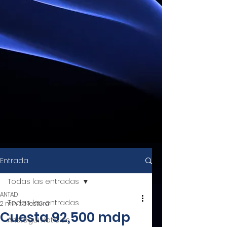
Entrada
Todas las entradas
ANTAD
Todas las entradas
2 min de lectura
Cuesta 92,500 mdp
Aristegui Noticias