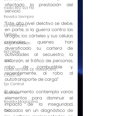
afectado la prestación del 
radio RED 92.1 FM
servicio.
Revista Siempre
“Este alto nivel delictivo se debe, 
La VerdadTV
en parte, a la guerra contra las 
Forbes
drogas, los cárteles y sus células 
criminales, quienes han 
Regeneración
diversificado su cartera de 
REFORMA
actividades al secuestro, la 
extorsión, el tráfico de personas, 
CISC
robo de combustible y, 
CDMX SISTEMA DE TRANSPORTE
recientemente, al robo al 
COLECTIV
autotransporte de carga”.
Eje Central
El documento contempla varios 
Notimex
elementos para disminuir el 
Revista Magazzine
impacto de la inseguridad, 
basados en un diagnóstico de 
IDIC