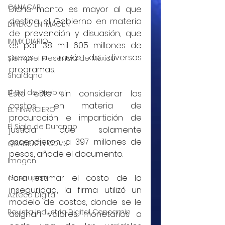
CANACAR
Dicho monto es mayor al que 
destina el Gobierno en materia 
DINERO EN IMAGEN
de prevención y disuasión, que 
IMMX DIARIO
es por 38 mil 605 millones de 
pesos a través de diversos 
Siempre! Presencia de México
programas.
Shafaqna
El Sol de Puebla
Esto esto sin considerar los 
costos en materia de 
EL FINANCIERO
procuración e impartición de 
El Siglo de Durango
justicia que solamente 
ascendieron a 397 millones de 
QUADRATIN CDMX
pesos, añade el documento.
Imagen
Para estimar el costo de la 
closeup.mx
inseguridad, la firma utilizó un 
Azteca Digital
modelo de costos, donde se le 
Revista Industria Digital Concamin
asignan valores monetarios a 