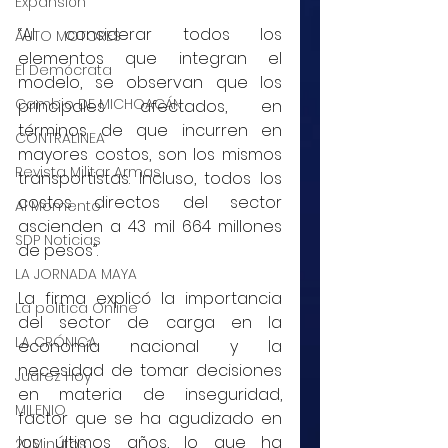
Expansión
“Al considerar todos los 
AUTO MOTORES
elementos que integran el 
El Demócrata
modelo, se observan que los 
Cambio DE MICHOACÁN
principales afectados, en 
términos de que incurren en 
CONTRALINEA
mayores costos, son los mismos 
Revista Militar Armas
transportistas. Incluso, todos los 
costos directos del sector 
Al Momento
ascienden a 43 mil 664 millones 
SDP Noticias
de pesos”.
LA JORNADA MAYA
La firma explicó la importancia 
La política Online
del sector de carga en la 
LA CRÓNICA
economía nacional y la 
necesidad de tomar decisiones 
Juárez Hoy
en materia de inseguridad, 
MILENIO
factor que se ha agudizado en 
los últimos años, lo que ha 
20Minutos