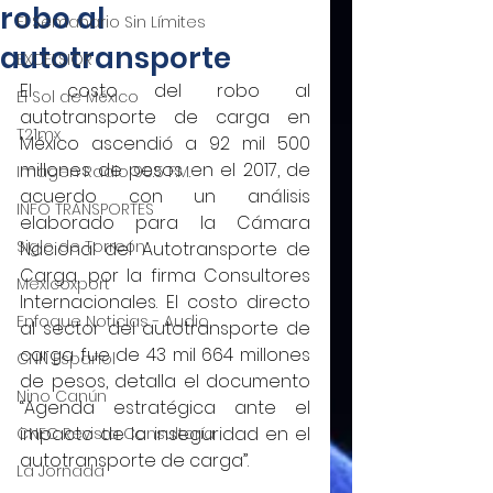
robo al
El Semanario Sin Límites
autotransporte
EXCELSIOR
El costo del robo al 
El Sol de México
autotransporte de carga en 
T21mx
México ascendió a 92 mil 500 
millones de pesos en el 2017, de 
Imagen Radio 90.5 F.M.
acuerdo con un análisis 
INFO TRANSPORTES
elaborado para la Cámara 
Siglo de Torreón
Nacional del Autotransporte de 
Carga, por la firma Consultores 
Mexicoxport
Internacionales. El costo directo 
Enfoque Noticias - Audio
al sector del autotransporte de 
carga fue de 43 mil 664 millones 
CNN Español
de pesos, detalla el documento 
Nino Canún
“Agenda estratégica ante el 
impacto de la inseguridad en el 
CNEC Revista Consultoría
autotransporte de carga”.
La Jornada