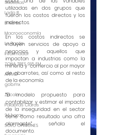
cada una de las variables 
11Noticias
utilizadas en dos grupos que 
Lado B
fueron los costos directos y los 
indirectos.
El Norte
Macroeconomía
En los costos indirectos se 
La Razón
incluyen servicios de apoyo a 
negocios y aquellos que 
Informador
impactan a industrias como la 
ZONA TRES 91.5 FM
minería y  comercio al por mayor 
de abarrotes, así como al resto 
ANTAD
de la economía.
gob.mx
“El modelo propuesto para 
Zócalo
contabilizar y estimar el impacto 
Palabras Claras
de la inseguridad en el sector 
24 horas
tiene como resultado una cifra 
alarmante”, señala el 
SOLO OPINIONES
documento.