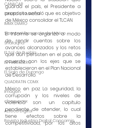
CANACAR
guarda el país, el Presidente a 
propósito señaló que es objetivo 
DINERO EN IMAGEN
de México consolidar el TLCAN.
IMMX DIARIO
Siempre! Presencia de México
El Informe se organizó a modo 
de rendir cuentas sobre los 
Shafaqna
avances alcanzados y los retos 
El Sol de Puebla
que aún persisten en el país, de 
acuerdo con los ejes que se 
EL FINANCIERO
establecieron en el Plan Nacional 
El Siglo de Durango
de Desarrollo.
QUADRATIN CDMX
México en paz. La seguridad, la 
Imagen
corrupción y los niveles de 
closeup.mx
violencia son un capítulo 
pendiente de atender, lo cual 
Azteca Digital
tiene efectos sobre la 
Revista Industria Digital Concamin
competitividad, por los altos 