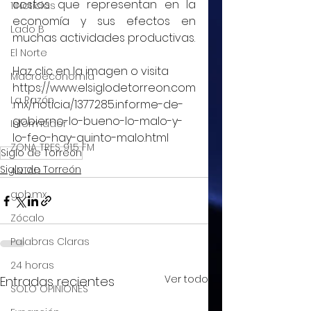
costos que representan en la 
11Noticias
economía y sus efectos en 
Lado B
muchas actividades productivas.
El Norte
Haz clic en la imagen o visita 
Macroeconomía
https://www.elsiglodetorreon.com
La Razón
.mx/noticia/1377285.informe-de-
gobierno-lo-bueno-lo-malo-y-
Informador
lo-feo-hay-quinto-malo.html
ZONA TRES 91.5 FM
Siglo de Torreón
Siglo de Torreón
ANTAD
gob.mx
Zócalo
Palabras Claras
24 horas
Ver todo
Entradas recientes
SOLO OPINIONES