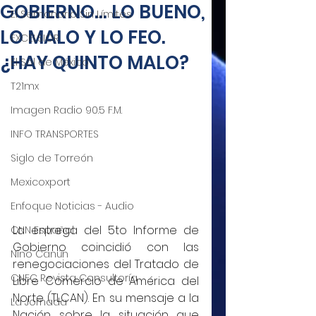
GOBIERNO... LO BUENO,
El Semanario Sin Límites
LO MALO Y LO FEO.
EXCELSIOR
¿HAY QUINTO MALO?
El Sol de México
T21mx
Imagen Radio 90.5 F.M.
INFO TRANSPORTES
Siglo de Torreón
Mexicoxport
Enfoque Noticias - Audio
La entrega del 5to Informe de 
CNN Español
Gobierno coincidió con las 
Nino Canún
renegociaciones del Tratado de 
CNEC Revista Consultoría
Libre Comercio de América del 
Norte (TLCAN). En su mensaje a la 
La Jornada
Nación sobre la situación que 