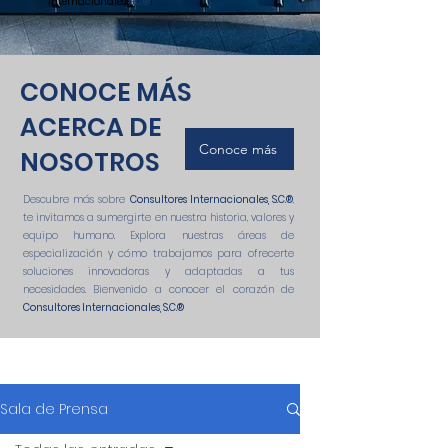
Internacionales
, S.C.®
!
CONOCE MÁS
ACERCA DE
Conoce más
NOSOTROS
Descubre más sobre
Consultores Internacionales, S.C.
®
,
te invitamos a sumergirte en nuestra historia, valores y
equipo humano. Explora nuestras áreas de
especialización y cómo trabajamos para ofrecerte
soluciones innovadoras y adaptadas a tus
necesidades. Bienvenido a conocer el corazón de
Consultores Internacionales, S.C.
®
Sala de Prensa