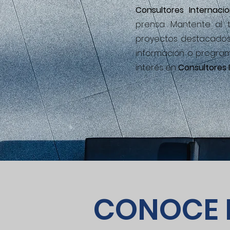
Consultores Interna
cio
prensa. Mantente al 
proyectos destacados
información o programa
interés en
Consultores 
CONOCE 