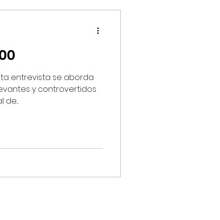
Siglo de Torreón
00
esta entrevista se aborda
evantes y controvertidos
IMMX DIARIO
 de...
CIERO
ca Digital