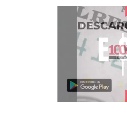
El Sol de México
T21mx
Mexicoxport
Enfoque N
CNEC Revista Consultoría
Siempre! Presencia de Mé
El Siglo de Durango
Q
Revista Industria Digital 