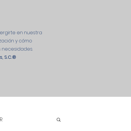
mergirte en nuestra
ización y cómo
s necesidades.
, S.C.
®
R