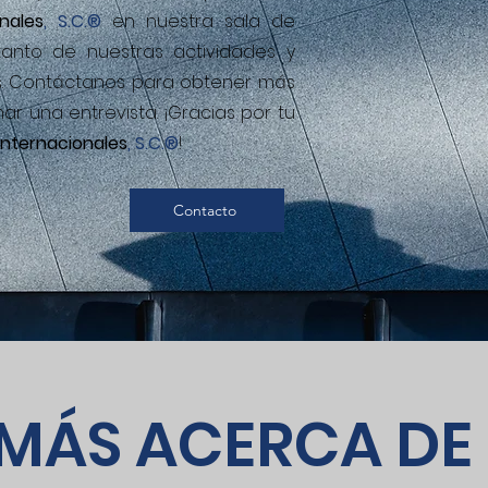
nal
es
, S.C.®
en nuestra sala de
tanto de nuestras actividades y
. Contáctanos para obtener más
r una entrevista. ¡Gracias por tu
Internacionales
, S.C.®
!
Contacto
MÁS ACERCA DE