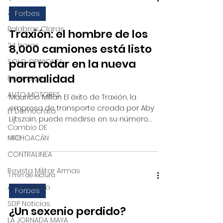
Zócalo
Forbes
Palabras Claras
Traxión: el hombre de los
24 horas
8,000 camiones está listo
para rodar en la nueva
SOLO OPINIONES
normalidad
Expansión
AUTO MOTORES
Mauricio Millán El éxito de Traxión, la
empresa de transporte creada por Aby
El Demócrata
Lijtszain, puede medirse en su número
Cambio DE
de unidades, que ha...
MICHOACÁN
CONTRALINEA
Revista Militar Armas
1 min de lectura
Al Momento
Forbes
SDP Noticias
¿Un sexenio perdido?
LA JORNADA MAYA