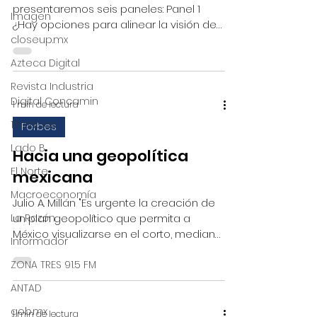
presentaremos seis paneles: Panel 1
Imagen
¿Hay opciones para alinear la visión de
closeup.mx
modelos IP-Sector...
Azteca Digital
Revista Industria
Digital Concamin
1 min de lectura
11Noticias
Forbes
Lado B
Hacia una geopolítica
El Norte
mexicana
Macroeconomía
Julio A. Millán "Es urgente la creación de
La Razón
un plan geopolítico que permita a
México visualizarse en el corto, mediano
Informador
y largo plazo." La...
ZONA TRES 91.5 FM
ANTAD
gob.mx
1 min de lectura