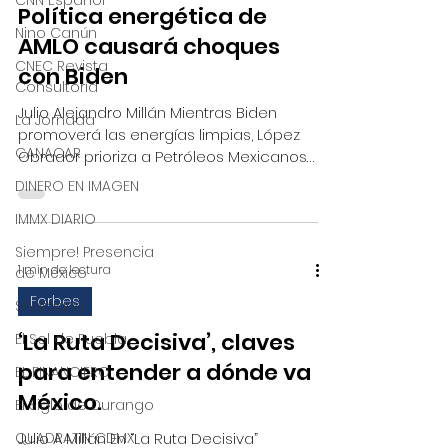
CNN Español
Política energética de
Nino Canún
AMLO causará choques
CNEC Revista
con Biden
Consultoría
Julio Alejandro Millán Mientras Biden
La Jornada
promoverá las energías limpias, López
CANACAR
Obrador prioriza a Petróleos Mexicanos
(Pemex) y la Comisión...
DINERO EN IMAGEN
IMMX DIARIO
Siempre! Presencia
1 min de lectura
de México
Forbes
Shafaqna
‘La Ruta Decisiva’, claves
El Sol de Puebla
para entender a dónde va
EL FINANCIERO
México.
El Siglo de Durango
QUADRATIN CDMX
Julio A Millán En “La Ruta Decisiva”