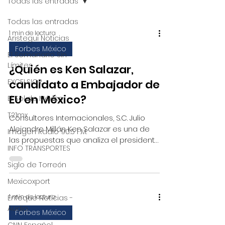
Todas las entradas
Todas las entradas
1 min de lectura
Aristegui Noticias
Forbes México
El Semanario Sin
Límites
¿Quién es Ken Salazar,
EXCELSIOR
candidato a Embajador de
EU en México?
El Sol de México
T21mx
Consultores Internacionales, S.C. Julio
Alejandro Millán Ken Salazar es una de
Imagen Radio 90.5 F.M.
las propuestas que analiza el presidente
INFO TRANSPORTES
de EU, Joe...
Siglo de Torreón
Mexicoxport
1 min de lectura
Enfoque Noticias -
Audio
Forbes México