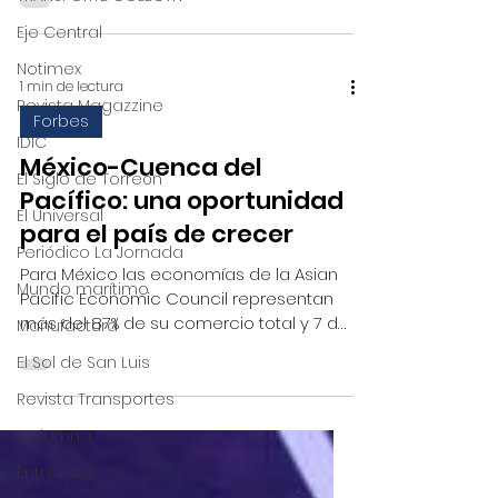
Eje Central
Notimex
1 min de lectura
Revista Magazzine
Forbes
IDIC
México-Cuenca del
El Siglo de Torreón
Pacífico: una oportunidad
El Universal
para el país de crecer
Periódico La Jornada
Para México las economías de la Asian
Mundo marítimo
Pacific Economic Council representan
más del 87% de su comercio total y 7 de
Manufactura
los principales socios...
El Sol de San Luis
Revista Transportes
Columna
Entrevista