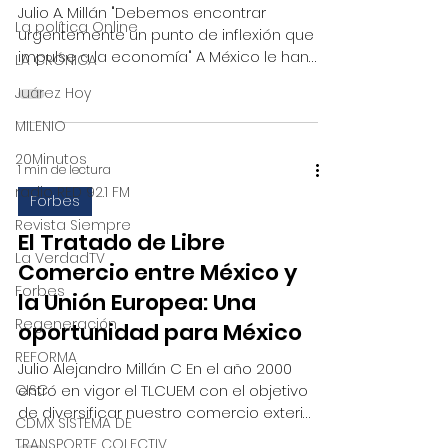
Julio A. Millán "Debemos encontrar
La política Online
urgentemente un punto de inflexión que
impulse a la economía" A México le han
LA CRÓNICA
recortado la...
Juárez Hoy
MILENIO
20Minutos
1 min de lectura
radio RED 92.1 FM
Forbes
Revista Siempre
El Tratado de Libre
La VerdadTV
Comercio entre México y
Forbes
la Unión Europea: Una
Regeneración
oportunidad para México
REFORMA
Julio Alejandro Millán C En el año 2000
CISC
entró en vigor el TLCUEM con el objetivo
de diversificar nuestro comercio exterior
CDMX SISTEMA DE
y ampliar las...
TRANSPORTE COLECTIV