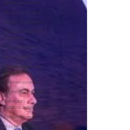
Revista Indrustria
Mexico news daily
Dinero en Imagen
Siempre! Presencia
de México
Ciscomentario
Be In Crypto
Dinero, Negocios y
Finanzas
Macroeconomía
Luces del Siglo.com
El Heraldo
Coatzacoalcos
Forbes México
El Siglo Durango