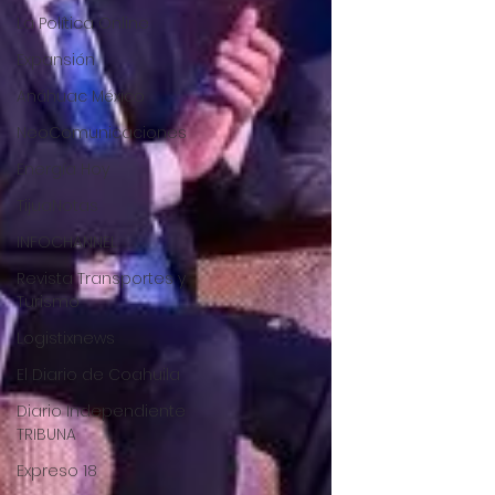
La Política Online
Expansión
Anáhuac México
NeoComunicaciones
Energía Hoy
TijuaNotas
INFOCHANNEL
Revista Transportes y
Turismo
Logistixnews
El Diario de Coahuila
Diario Independiente
TRIBUNA
Expreso 18