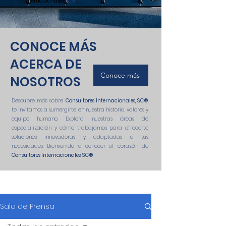
Internacionales
, S.C.®
!
CONOCE MÁS
ACERCA DE
Conoce más
NOSOTROS
Descubre más sobre
Consultores Internacionales, S.C.
®
,
te invitamos a sumergirte en nuestra historia, valores y
equipo humano. Explora nuestras áreas de
especialización y cómo trabajamos para ofrecerte
soluciones innovadoras y adaptadas a tus
necesidades. Bienvenido a conocer el corazón de
Consultores Internacionales, S.C.
®
Sala de Prensa