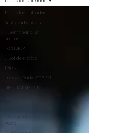
Todas las entradas
Todas las entradas
Aristegui Noticias
El Semanario Sin
Límites
EXCELSIOR
El Sol de México
T21mx
Imagen Radio 90.5 F.M.
INFO TRANSPORTES
Siglo de Torreón
Mexicoxport
Enfoque Noticias -
Audio