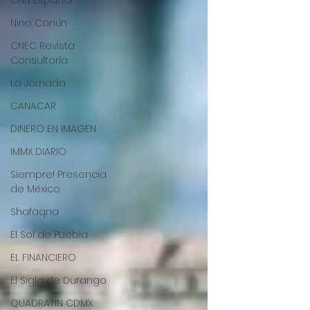
CNN Español
Nino Canún
CNEC Revista
Consultoría
La Jornada
CANACAR
DINERO EN IMAGEN
IMMX DIARIO
Siempre! Presencia
de México
Shafaqna
El Sol de Puebla
EL FINANCIERO
El Siglo de Durango
QUADRATIN CDMX