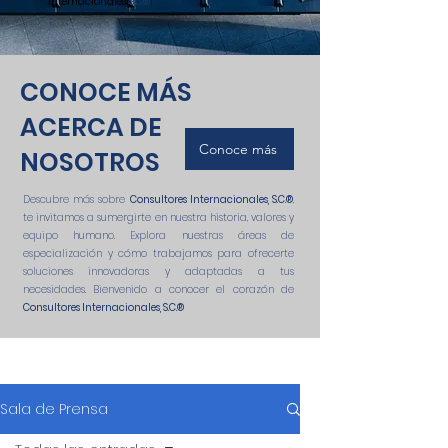
Internacionales
, S.C.®
!
CONOCE MÁS
ACERCA DE
Conoce más
NOSOTROS
Descubre más sobre
Consultores Internacionales, S.C.
®
,
te invitamos a sumergirte en nuestra historia, valores y
equipo humano. Explora nuestras áreas de
especialización y cómo trabajamos para ofrecerte
soluciones innovadoras y adaptadas a tus
necesidades. Bienvenido a conocer el corazón de
Consultores Internacionales, S.C.
®
Sala de Prensa