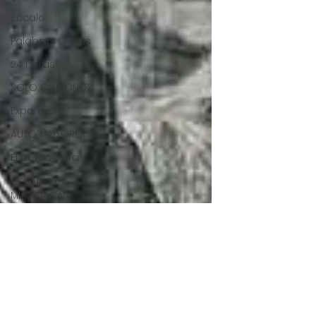
Zócalo
Palabras Claras
24 horas
SOLO OPINIONES
Expansión
AUTO MOTORES
El Demócrata
Cambio DE
MICHOACÁN
CONTRALINEA
Revista Militar Armas
Al Momento
SDP Noticias
LA JORNADA MAYA