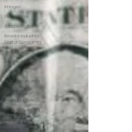
Imagen
closeup.mx
Azteca Digital
Revista Industria
Digital Concamin
11Noticias
Lado B
El Norte
Macroeconomía
La Razón
Informador
ZONA TRES 91.5 FM
ANTAD
gob.mx