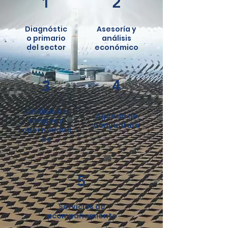
1
2
Diagnóstic
Asesoría y
o primario
análisis
del sector
económico
4
3
Análisis de
Agenda de
riesgos y
conyuntura
oportunidad
es
5
Servicios de
acompañamiento