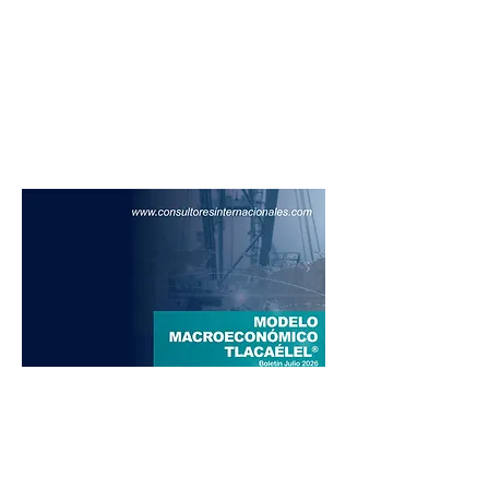
sectores, en un entorno marcado
por la revisión anual del T-MEC y
mayor incertidumbre comercial
con Estados Unidos.
Leer más
Entre ocurrencias y