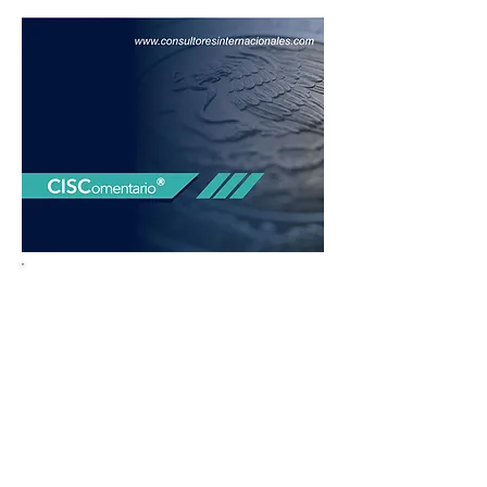
La economía, aunque
débil, estable: T-MEC gran
oportunidad
La actividad económica perdió
impulso en mayo, con un
desempeño frágil y desigual entre