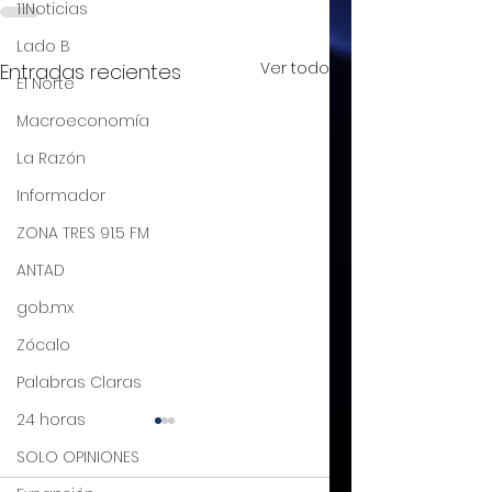
11Noticias
Lado B
Ver todo
Entradas recientes
El Norte
Macroeconomía
La Razón
Informador
ZONA TRES 91.5 FM
ANTAD
gob.mx
Zócalo
Palabras Claras
24 horas
La inflación,
Otra cara
SOLO OPINIONES
enemigo poderoso
Julio Alejandro Millá