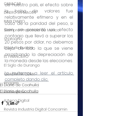
CANACAR
de nuestro país, el efecto sobre 
la bolsa de valores fue 
DINERO EN IMAGEN
relativamente efímero y en el 
IMMX DIARIO
caso de la paridad del peso, si 
bien se presentó un efecto 
Siempre! Presencia de México
contagio que llevó a superar los 
Shafaqna
20 pesos por dólar, no debemos 
El Sol de Puebla
dejar de lado la que se viene 
arrastrando la depreciación de 
EL FINANCIERO
la moneda desde las elecciones.
El Siglo de Durango
Lo invitamos a leer el artículo 
QUADRATIN CDMX
completo dando clic 
Imagen
El Diario de Coahuila
El Diario de Coahuila
closeup.mx
Azteca Digital
Revista Industria Digital Concamin