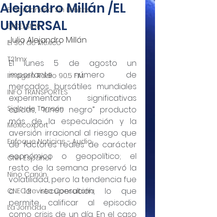
Alejandro Millán /EL
El Semanario Sin Límites
UNIVERSAL
EXCELSIOR
Julio Alejandro Millán
El Sol de México
T21mx
El lunes 5 de agosto un 
importante número de 
Imagen Radio 90.5 F.M.
mercados bursátiles mundiales 
INFO TRANSPORTES
experimentaron significativas 
Siglo de Torreón
caídas, “lunes negro” producto 
más de la especulación y la 
Mexicoxport
aversión irracional al riesgo que 
Enfoque Noticias - Audio
de factores reales de carácter 
económico o geopolítico; el 
CNN Español
resto de la semana preservó la 
Nino Canún
volatilidad, pero la tendencia fue 
a la recuperación, lo que 
CNEC Revista Consultoría
permite calificar al episodio 
La Jornada
como crisis de un día. En el caso 