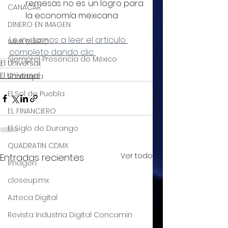
remesas no es un logro para 
CANACAR
la economía mexicana
DINERO EN IMAGEN
Lo invitamos a leer el artículo 
IMMX DIARIO
completo dando clic 
Siempre! Presencia de México
El Universal
El Universal
Shafaqna
El Sol de Puebla
EL FINANCIERO
El Siglo de Durango
QUADRATIN CDMX
Ver todo
Entradas recientes
Imagen
closeup.mx
Azteca Digital
Revista Industria Digital Concamin