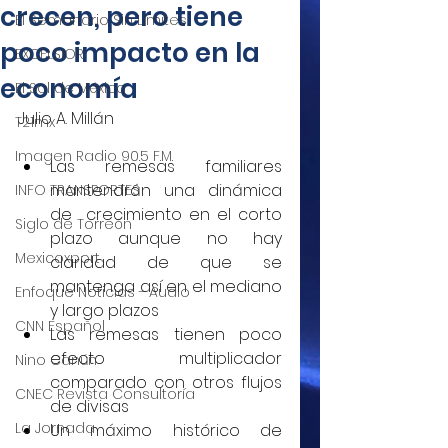
crecen, pero tiene
El Semanario Sin Límites
poco impacto en la
EXCELSIOR
economía
El Sol de México
Julio A. Millán
T21mx
Imagen Radio 90.5 F.M.
Las remesas familiares 
mantendrán una dinámica 
INFO TRANSPORTES
de  crecimiento en el corto 
Siglo de Torreón
plazo aunque no hay 
Mexicoxport
claridad de que se 
mantenga así en el mediano 
Enfoque Noticias - Audio
y largo plazos
CNN Español
Las remesas tienen poco 
efecto multiplicador  
Nino Canún
comparado con otros flujos 
CNEC Revista Consultoría
de divisas
La Jornada
Un máximo histórico de 