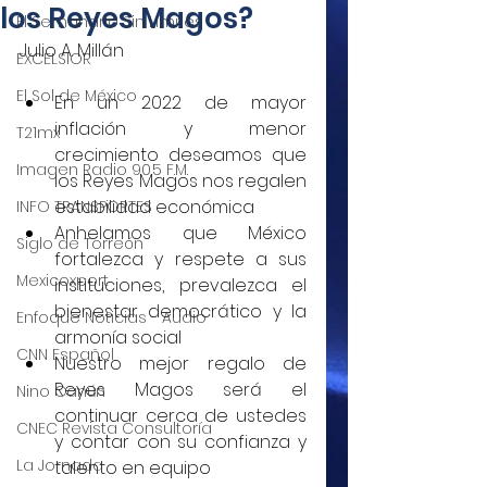
los Reyes Magos?
El Semanario Sin Límites
Julio A. Millán
EXCELSIOR
El Sol de México
En un 2022 de mayor 
inflación y menor 
T21mx
crecimiento deseamos que 
Imagen Radio 90.5 F.M.
los Reyes Magos nos regalen 
estabilidad económica
INFO TRANSPORTES
Anhelamos que México 
Siglo de Torreón
fortalezca y respete a sus 
Mexicoxport
instituciones, prevalezca el 
bienestar democrático y la 
Enfoque Noticias - Audio
armonía social
CNN Español
Nuestro mejor regalo de 
Reyes Magos será el 
Nino Canún
continuar cerca de ustedes 
CNEC Revista Consultoría
y contar con su confianza y 
La Jornada
talento en equipo