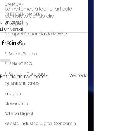
CANACAR
Lo invitamos a leer el artículo 
DINERO EN IMAGEN
completo dando clic 
El Universal
IMMX DIARIO
El Universal
Siempre! Presencia de México
Shafaqna
El Sol de Puebla
EL FINANCIERO
El Siglo de Durango
Ver todo
Entradas recientes
QUADRATIN CDMX
Imagen
closeup.mx
Azteca Digital
Revista Industria Digital Concamin