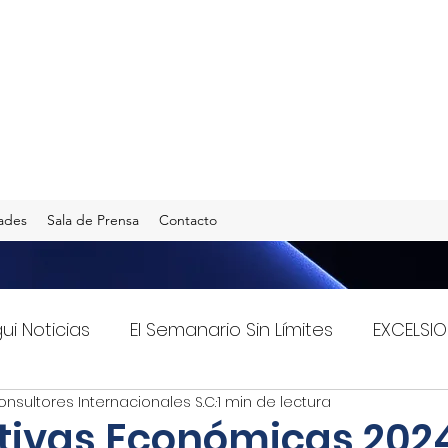
ades
Sala de Prensa
Contacto
gui Noticias
El Semanario Sin Límites
EXCELSIO
onsultores Internacionales S.C.
1 min de lectura
Imagen Radio 90.5 F.M.
INFO TRANSPORTES
tivas Económicas 2024.