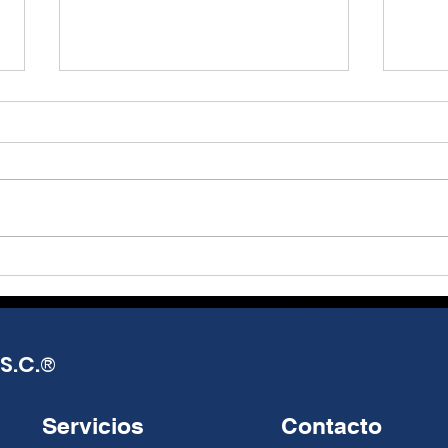
El dilema de la FED ante
El T
el riesgo Trump
tra
opor
Julio Alejandro Millán La Fed
Julio
y ac
enfrenta un dilema de
y do
política monetaria entre
vigo
pausar, recortar o endurecer
con 
tasas, porque la inflación
(sea
sigue alta y los riesgos de
MEC)
oferta volvieron a presionar
la c
los precio
inclu
S.C.
®
Servicios
Contacto