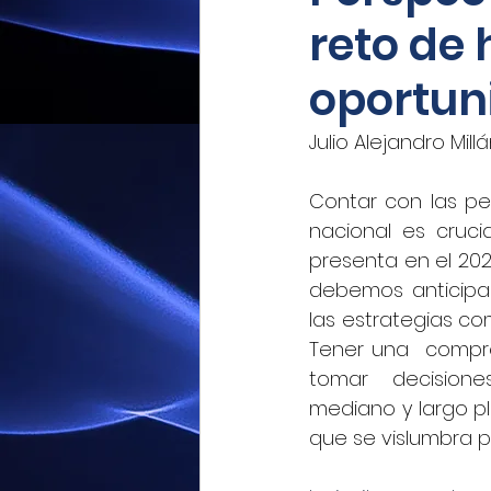
reto de 
Mexicoxport
Enfoque N
oportun
CNEC Revista Consultoría
Julio Alejandro Mill
Contar con las pe
Siempre! Presencia de Mé
nacional es cruc
presenta en el 20
debemos anticipar
El Siglo de Durango
Q
las estrategias co
Tener una  compre
tomar  decisiones
Revista Industria Digital 
mediano y largo pla
que se vislumbra p