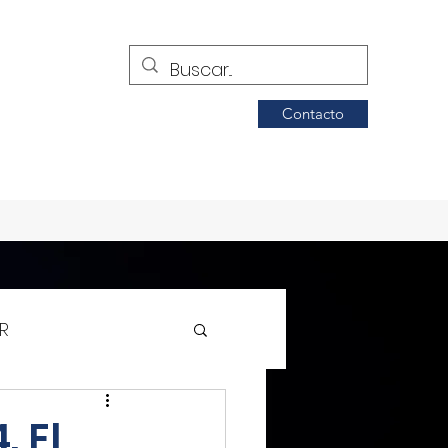
Contacto
R
Siglo de Torreón
 El