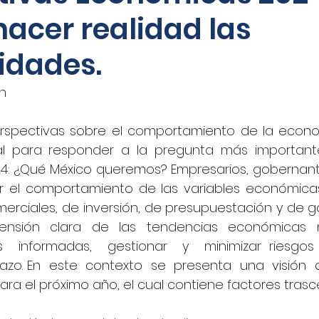
hacer realidad las
oticias - Audio
CNN Español
Nino Canún
idades.
La Jornada
CANACAR
DINERO EN IMAGEN
án
rspectivas sobre el comportamiento de la econo
xico
Shafaqna
El Sol de Puebla
EL FINAN
ial para responder a la pregunta más important
24: ¿Qué México queremos? Empresarios, gobernant
 el comportamiento de las variables económicas
UADRATIN CDMX
Imagen
closeup.mx
Azte
merciales, de inversión, de presupuestación y de ga
nsión  clara  de  las  tendencias  económicas  n
  informadas,  gestionar  y  minimizar riesgos y
Concamin
11Noticias
Lado B
El Norte
zo. En  este  contexto  se  presenta  una  visión  
ara el próximo año, el cual contiene factores tras