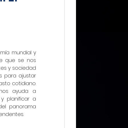
IMMX DIARIO
mía mundial y 
CIERO
e que se nos 
es y sociedad 
 para ajustar 
ca Digital
sto cotidiano. 
os  ayuda  a  
 planificar a 
del  panorama  
cendentes.