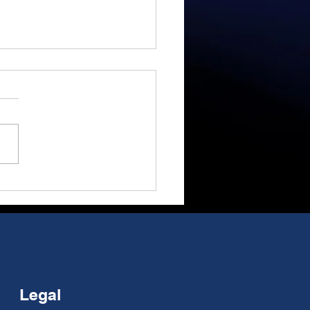
-MEC, más que un
tado, una
tunidad de reflexión
 Alejandro Millán A treinta
ción.
s años de la entrada en
r del tratado comercial
Estados Unidos y Canadá
 en formato TLCAN o T-
, México ha confirmado
apacidad exportadora
Legal