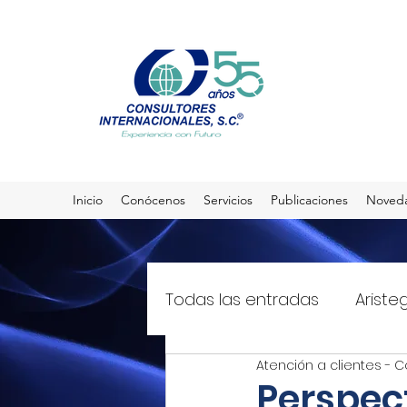
Inicio
Conócenos
Servicios
Publicaciones
Noved
Todas las entradas
Ariste
Atención a clientes - C
El Sol de México
T21mx
Perspec