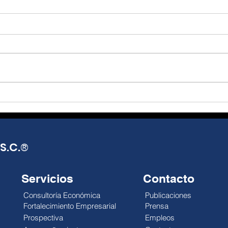
El T-MEC, más que un
De l
tratado, una
real
oportunidad de reflexión
opo
Julio Alejandro Millán El T-MEC
Julio
y acción.
seguirá vigente hasta 2036,
Mund
con posibles revisiones
distr
anuales que abren una
impa
década de incertidumbre
econ
negociada, no de certeza
esca
pactada. México exporta más,
reali
pero el gobierno
debi
S.C.
®
Servicios
Contacto
Consultoría Económica
Publicaciones
Fortalecimiento Empresarial
Prensa
Prospectiva
Empleos