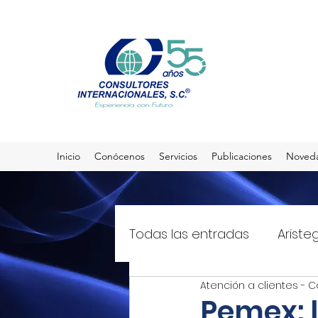
Inicio
Conócenos
Servicios
Publicaciones
Noved
Todas las entradas
Ariste
Atención a clientes - C
El Sol de México
T21mx
Pemex: 