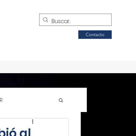
Contacto
R
Siglo de Torreón
ió al