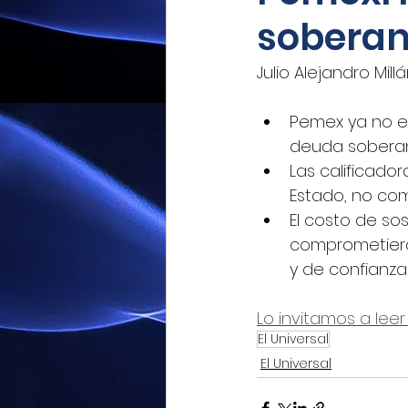
soberan
Mexicoxport
Enfoque N
Julio Alejandro Mill
CNEC Revista Consultoría
Pemex ya no es
deuda soberana
Las calificad
Siempre! Presencia de Mé
Estado, no co
El costo de so
comprometieran
El Siglo de Durango
Q
y de confianza
Lo invitamos a leer
Revista Industria Digital 
El Universal
El Universal