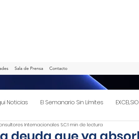
ades
Sala de Prensa
Contacto
gui Noticias
El Semanario Sin Límites
EXCELSIO
onsultores Internacionales S.C.
1 min de lectura
Imagen Radio 90.5 F.M.
INFO TRANSPORTES
la deuda que ya absorb