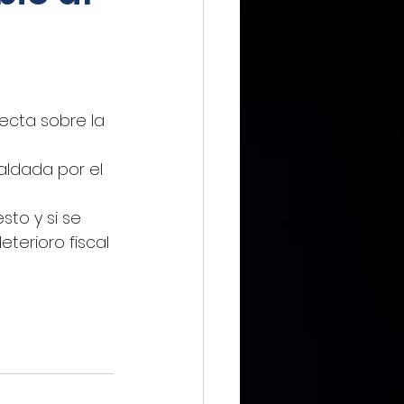
IMMX DIARIO
ecta sobre la 
ldada por el 
CIERO
to y si se 
terioro fiscal 
ca Digital