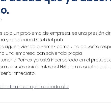
o.
oticias - Audio
CNN Español
Nino Canún
án
La Jornada
CANACAR
DINERO EN IMAGEN
 solo un problema de empresa; es una presión dir
 y el balance fiscal del país.
oras siguen viendo a Pemex como una apuesta respa
xico
Shafaqna
El Sol de Puebla
EL FINAN
mo una empresa con solvencia propia.
stener a Pemex ya está incorporado en el presupues
 recursos adicionales del FMI para rescatarla, el de
UADRATIN CDMX
Imagen
closeup.mx
Azte
 sería inmediato.
 el artículo completo dando clic 
Concamin
11Noticias
Lado B
El Norte