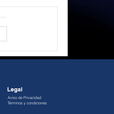
a euforia a la
idad, gran
rtunidad de cambio.
 Alejandro Millán El
ial ha sido un gran
actor; no obstante, su
cto como motor
ómico es reducido. El
pe es temporal, pero la
dad no se pausa: la
lidad de la economía
Legal
Aviso de Privacidad
Términos y condiciones