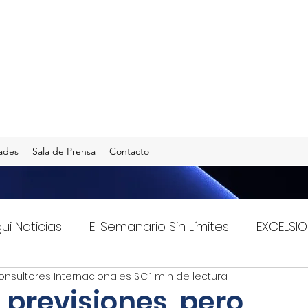
ades
Sala de Prensa
Contacto
gui Noticias
El Semanario Sin Límites
EXCELSIO
onsultores Internacionales S.C.
1 min de lectura
Imagen Radio 90.5 F.M.
INFO TRANSPORTES
 previsiones, pero