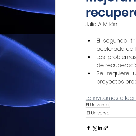
recuper
Mexicoxport
Enfoque N
Julio A. Millán
CNEC Revista Consultoría
El segundo t
acelerada de 
Los problemas
Siempre! Presencia de Mé
de recuperaci
Se requiere 
proyectos prod
El Siglo de Durango
Q
Lo invitamos a leer
El Universal
Revista Industria Digital 
El Universal