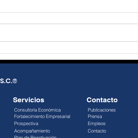
El T-MEC, más que un
De l
tratado, una
real
oportunidad de reflexión
opo
Julio Alejandro Millán El T-MEC
Julio
y acción.
seguirá vigente hasta 2036,
Mund
con posibles revisiones
distr
anuales que abren una
impa
década de incertidumbre
econ
negociada, no de certeza
esca
pactada. México exporta más,
reali
pero el gobierno
debi
S.C.
®
Servicios
Contacto
Consultoría Económica
Publicaciones
Fortalecimiento Empresarial
Prensa
Prospectiva
Empleos
Acompañamiento
Contacto
Plan de Reactivación