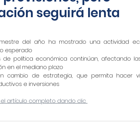
ación seguirá lenta
oticias - Audio
CNN Español
Nino Canún
La Jornada
CANACAR
DINERO EN IMAGEN
rimestre del año ha mostrado una actividad e
lo esperado
 de política económica continúan, afectando las 
xico
Shafaqna
El Sol de Puebla
EL FINAN
ón en el mediano plazo
un cambio de estrategia, que permita hacer vi
uctivos e inversiones
UADRATIN CDMX
Imagen
closeup.mx
Azte
 el artículo completo dando clic 
Concamin
11Noticias
Lado B
El Norte