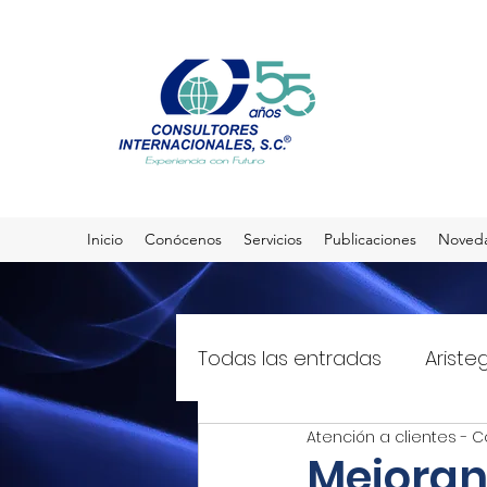
Inicio
Conócenos
Servicios
Publicaciones
Noved
Todas las entradas
Ariste
Atención a clientes - C
El Sol de México
T21mx
Mejoran