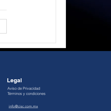
a euforia a la
idad, gran
rtunidad de cambio.
 Alejandro Millán El
ial ha sido un gran
actor; no obstante, su
cto como motor
ómico es reducido. El
pe es temporal, pero la
dad no se pausa: la
lidad de la economía
Legal
Aviso de Privacidad
Términos y condiciones
info@cisc.com.mx