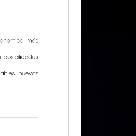
IMMX DIARIO
conómica más 
posibilidades 
CIERO
ables nuevos 
ca Digital