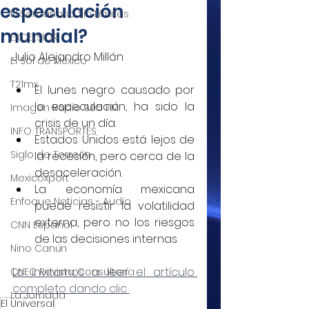
especulación
El Semanario Sin Límites
mundial?
EXCELSIOR
Julio Alejandro Millán
El Sol de México
T21mx
El lunes negro causado por 
la especulación, ha sido la 
Imagen Radio 90.5 F.M.
crisis de un día.
INFO TRANSPORTES
Estados Unidos está lejos de 
Siglo de Torreón
la recesión, pero cerca de la 
desaceleración.
Mexicoxport
La economía mexicana 
Enfoque Noticias - Audio
puede resistir la volatilidad 
externa, pero no los riesgos 
CNN Español
de las decisiones internas.
Nino Canún
Lo invitamos a leer el artículo 
CNEC Revista Consultoría
completo dando clic 
La Jornada
El Universal