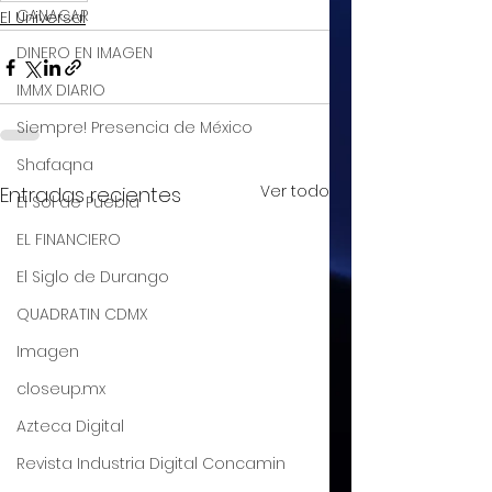
CANACAR
El Universal
DINERO EN IMAGEN
IMMX DIARIO
Siempre! Presencia de México
Shafaqna
Ver todo
Entradas recientes
El Sol de Puebla
EL FINANCIERO
El Siglo de Durango
QUADRATIN CDMX
Imagen
closeup.mx
Azteca Digital
Revista Industria Digital Concamin