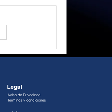
ida recuperación de
ndustria
ufacturera
ultores Internacionales
ultores Internacionales,
aca que durante 2020,
tal 36.3% de las
rtaciones
factureras de...
Legal
Aviso de Privacidad
Términos y condiciones