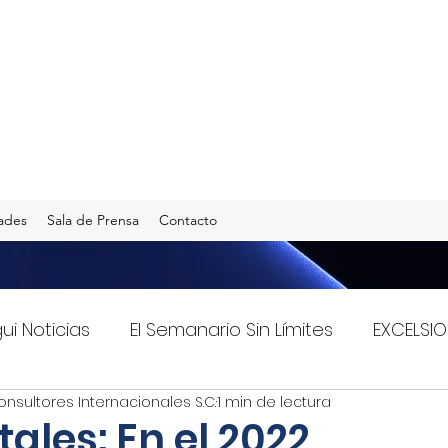
ades
Sala de Prensa
Contacto
gui Noticias
El Semanario Sin Límites
EXCELSIO
onsultores Internacionales S.C.
1 min de lectura
Imagen Radio 90.5 F.M.
INFO TRANSPORTES
tales: En el 2022