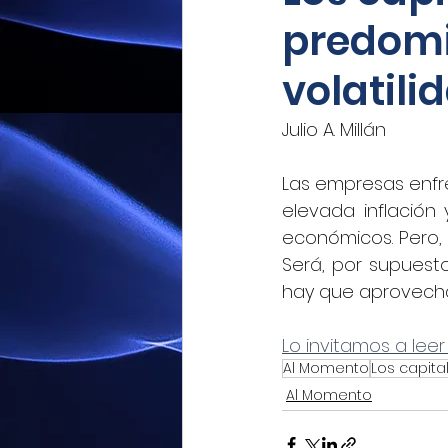
predomin
Mexicoxport
Enfoque N
volatil
CNEC Revista Consultoría
Julio A. Millán
Las empresas enfre
Siempre! Presencia de Mé
elevada inflación 
económicos. Pero, 
Será, por supuesto
El Siglo de Durango
Q
hay que aprovecha
Lo invitamos a leer
Revista Industria Digital 
Al Momento
Los capita
Al Momento