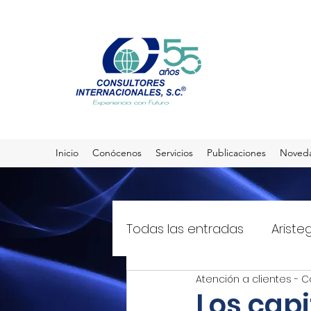
Inicio
Conócenos
Servicios
Publicaciones
Noved
Todas las entradas
Ariste
Atención a clientes - C
El Sol de México
T21mx
Los capi