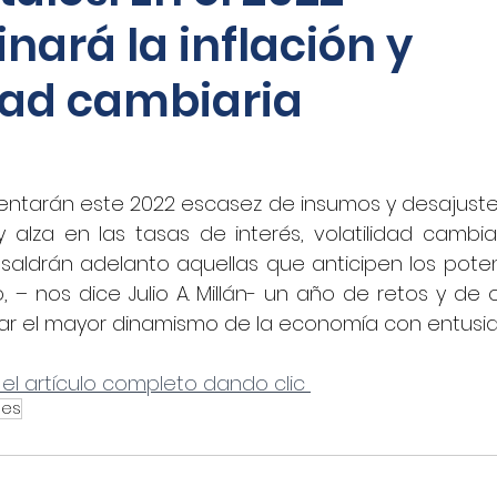
ará la inflación y
oticias - Audio
CNN Español
Nino Canún
idad cambiaria
La Jornada
CANACAR
DINERO EN IMAGEN
ntarán este 2022 escasez de insumos y desajuste e
xico
Shafaqna
El Sol de Puebla
EL FINAN
y alza en las tasas de interés, volatilidad cambia
saldrán adelanto aquellas que anticipen los potenci
, – nos dice Julio A. Millán- un año de retos y de 
UADRATIN CDMX
Imagen
closeup.mx
Azte
r el mayor dinamismo de la economía con entusi
 el artículo completo dando clic 
Concamin
11Noticias
Lado B
El Norte
les