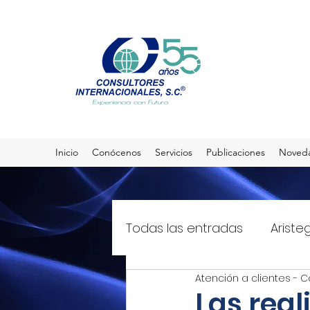
Inicio
Conócenos
Servicios
Publicaciones
Noved
Todas las entradas
Ariste
Atención a clientes - C
El Sol de México
T21mx
Las rea