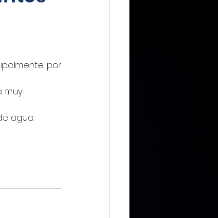
IMMX DIARIO
ipalmente por 
a muy 
CIERO
de agua.
ca Digital