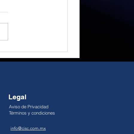
a euforia a la
idad, gran
rtunidad de cambio.
 Alejandro Millán El
ial ha sido un gran
actor; no obstante, su
cto como motor
ómico es reducido. El
pe es temporal, pero la
dad no se pausa: la
lidad de la economía
Legal
Aviso de Privacidad
Términos y condiciones
info@cisc.com.mx