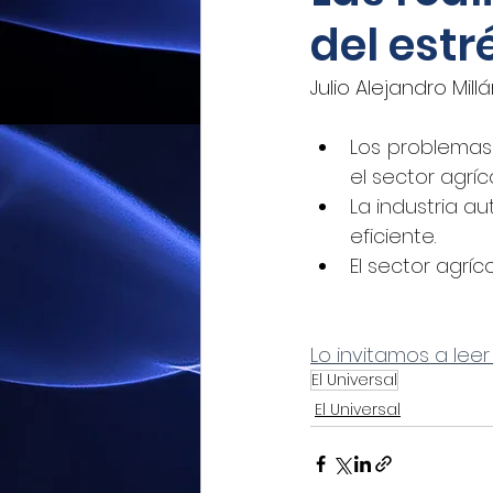
del estr
Mexicoxport
Enfoque N
Julio Alejandro Mill
CNEC Revista Consultoría
Los problemas 
el sector agríc
La industria a
Siempre! Presencia de Mé
eficiente.
El sector agrí
El Siglo de Durango
Q
Lo invitamos a leer
El Universal
Revista Industria Digital 
El Universal