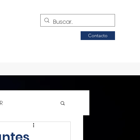
Contacto
R
Siglo de Torreón
antes