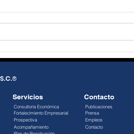
El T-MEC, más que un
De l
tratado, una
real
oportunidad de reflexión
opo
Julio Alejandro Millán El T-MEC
Julio
y acción.
seguirá vigente hasta 2036,
Mund
con posibles revisiones
distr
anuales que abren una
impa
década de incertidumbre
econ
negociada, no de certeza
esca
pactada. México exporta más,
reali
pero el gobierno
debi
S.C.
®
Servicios
Contacto
Consultoría Económica
Publicaciones
Fortalecimiento Empresarial
Prensa
Prospectiva
Empleos
Acompañamiento
Contacto
Plan de Reactivación