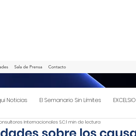
ades
Sala de Prensa
Contacto
gui Noticias
El Semanario Sin Límites
EXCELSIO
onsultores Internacionales S.C.
1 min de lectura
Imagen Radio 90.5 F.M.
INFO TRANSPORTES
lidades sobre los caus