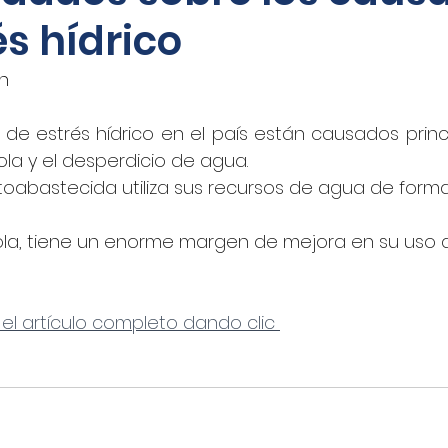
és hídrico
oticias - Audio
CNN Español
Nino Canún
án
La Jornada
CANACAR
DINERO EN IMAGEN
de estrés hídrico en el país están causados princ
ola y el desperdicio de agua.
utoabastecida utiliza sus recursos de agua de form
xico
Shafaqna
El Sol de Puebla
EL FINAN
cola, tiene un enorme margen de mejora en su uso 
UADRATIN CDMX
Imagen
closeup.mx
Azte
 el artículo completo dando clic 
Concamin
11Noticias
Lado B
El Norte