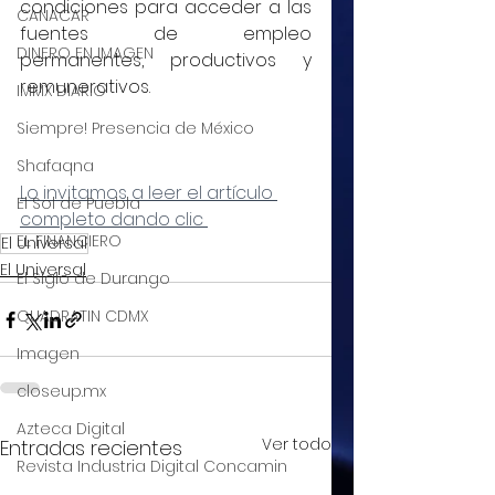
condiciones para acceder a las 
CANACAR
fuentes de empleo 
DINERO EN IMAGEN
permanentes, productivos y 
remunerativos.
IMMX DIARIO
Siempre! Presencia de México
Shafaqna
Lo invitamos a leer el artículo 
El Sol de Puebla
completo dando clic 
EL FINANCIERO
El Universal
El Universal
El Siglo de Durango
QUADRATIN CDMX
Imagen
closeup.mx
Azteca Digital
Ver todo
Entradas recientes
Revista Industria Digital Concamin