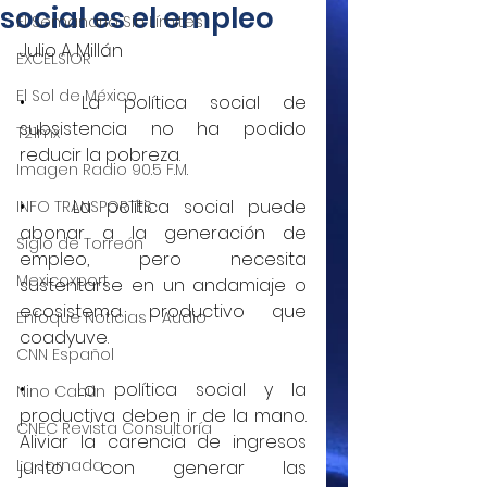
social es el empleo
El Semanario Sin Límites
Julio A Millán
EXCELSIOR
El Sol de México
•	La política social de 
subsistencia no ha podido 
T21mx
reducir la pobreza.
Imagen Radio 90.5 F.M.
•	La política social puede 
INFO TRANSPORTES
abonar a la generación de 
Siglo de Torreón
empleo, pero necesita 
Mexicoxport
sustentarse en un andamiaje o 
ecosistema productivo que 
Enfoque Noticias - Audio
coadyuve.
CNN Español
•	La política social y la 
Nino Canún
productiva deben ir de la mano. 
CNEC Revista Consultoría
Aliviar la carencia de ingresos 
La Jornada
junto con generar las 