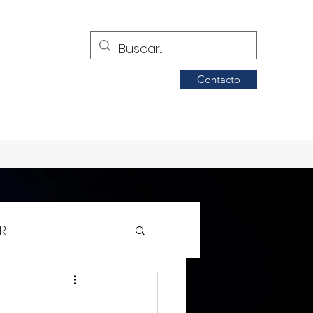
Contacto
R
Siglo de Torreón