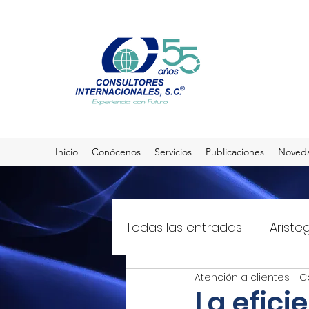
Inicio
Conócenos
Servicios
Publicaciones
Noved
Todas las entradas
Ariste
Atención a clientes - C
El Sol de México
T21mx
La efici