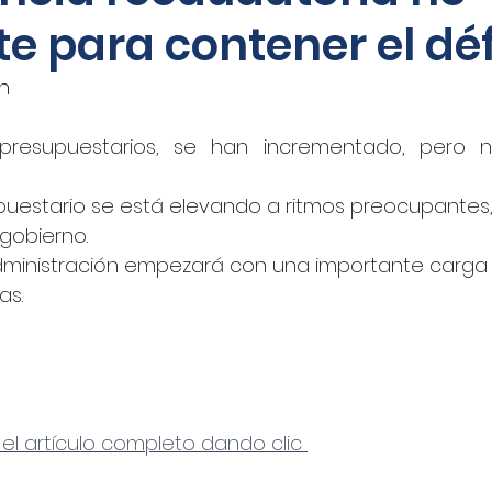
te para contener el déf
oticias - Audio
CNN Español
Nino Canún
án
La Jornada
CANACAR
DINERO EN IMAGEN
 presupuestarios, se han incrementado, pero n
supuestario se está elevando a ritmos preocupantes,
xico
Shafaqna
El Sol de Puebla
EL FINAN
gobierno. 
dministración empezará con una importante carga 
as.
UADRATIN CDMX
Imagen
closeup.mx
Azte
Concamin
11Noticias
Lado B
El Norte
 el artículo completo dando clic 