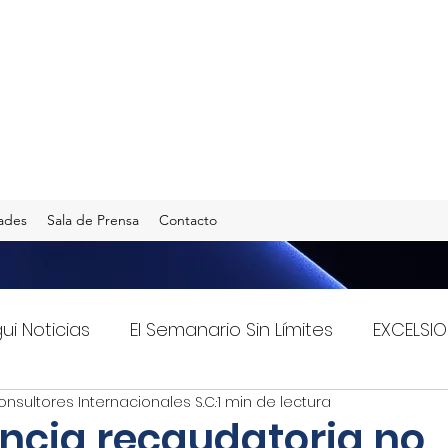
ades
Sala de Prensa
Contacto
gui Noticias
El Semanario Sin Límites
EXCELSIO
onsultores Internacionales S.C.
1 min de lectura
Imagen Radio 90.5 F.M.
INFO TRANSPORTES
encia recaudatoria no