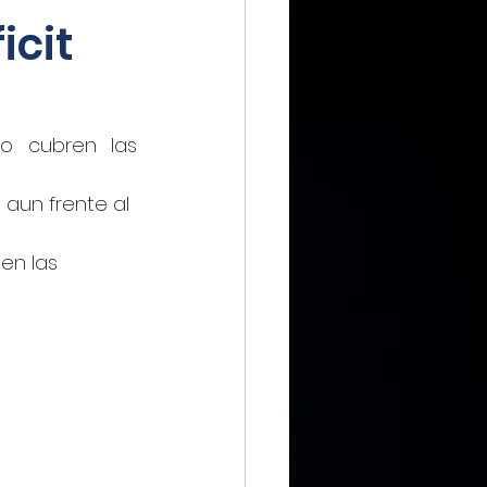
icit
IMMX DIARIO
o cubren las 
 aun frente al 
CIERO
en las 
ca Digital