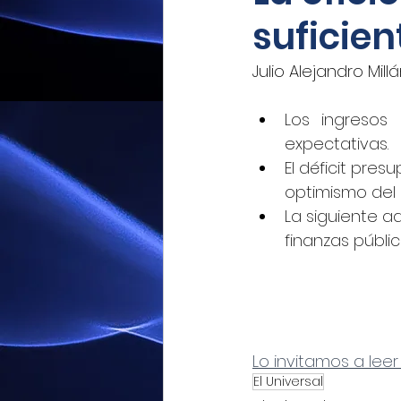
suficien
Mexicoxport
Enfoque N
Julio Alejandro Mill
CNEC Revista Consultoría
Los ingresos
expectativas.
El déficit pre
Siempre! Presencia de Mé
optimismo del 
La siguiente a
finanzas públic
El Siglo de Durango
Q
Revista Industria Digital 
Lo invitamos a leer
El Universal