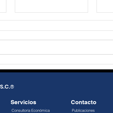
El T-MEC, más que un
De l
tratado, una
real
oportunidad de reflexión
opo
Julio Alejandro Millán El T-MEC
Julio
y acción.
seguirá vigente hasta 2036,
Mund
con posibles revisiones
distr
anuales que abren una
impa
década de incertidumbre
econ
negociada, no de certeza
esca
pactada. México exporta más,
reali
pero el gobierno
debi
S.C.
®
Servicios
Contacto
Consultoría Económica
Publicaciones