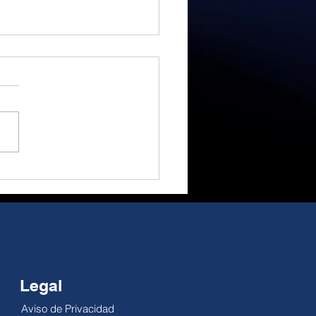
a euforia a la
idad, gran
rtunidad de cambio.
 Alejandro Millán El
ial ha sido un gran
actor; no obstante, su
cto como motor
ómico es reducido. El
pe es temporal, pero la
dad no se pausa: la
lidad de la economía
Legal
Aviso de Privacidad