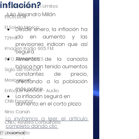
inflación?
El Semanario Sin Límites
Julio Alejandro Millán
EXCELSIOR
El Sol de México
Desde enero, la inflación ha 
ido en aumento y las 
T21mx
previsiones indican que así 
Imagen Radio 90.5 F.M.
seguirá.
Alimentos de la canasta 
INFO TRANSPORTES
básica han tenido aumentos 
Siglo de Torreón
constantes de precio, 
Mexicoxport
afectando a la población 
más pobre.
Enfoque Noticias - Audio
La inflación seguirá en 
CNN Español
aumento en el corto plazo.
Nino Canún
Lo invitamos a leer el artículo 
CNEC Revista Consultoría
completo dando clic 
El Universal
La Jornada