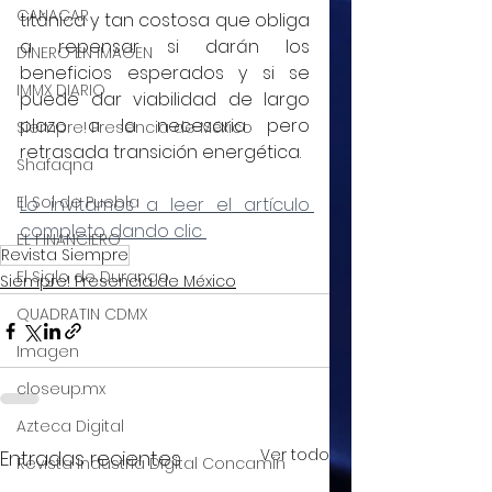
CANACAR
titánica y tan costosa que obliga 
a repensar si darán los 
DINERO EN IMAGEN
beneficios esperados y si se 
IMMX DIARIO
puede dar viabilidad de largo 
plazo a la necesaria pero 
Siempre! Presencia de México
retrasada transición energética.
Shafaqna
El Sol de Puebla
Lo invitamos a leer el artículo 
completo dando clic 
EL FINANCIERO
Revista Siempre
El Siglo de Durango
Siempre! Presencia de México
QUADRATIN CDMX
Imagen
closeup.mx
Azteca Digital
Ver todo
Entradas recientes
Revista Industria Digital Concamin