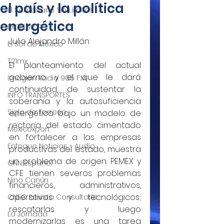
el país y la política
El Semanario Sin Límites
energética
EXCELSIOR
Julio Alejandro Millán
El Sol de México
T21mx
El planteamiento del actual 
gobierno y el que le dará 
Imagen Radio 90.5 F.M.
continuidad, de sustentar la 
INFO TRANSPORTES
soberanía y la autosuficiencia 
Siglo de Torreón
energética bajo un modelo de 
rectoría del estado cimentado 
Mexicoxport
en fortalecer a las empresas 
Enfoque Noticias - Audio
productivas del estado, muestra 
un problema de origen: PEMEX y 
CNN Español
CFE tienen severos problemas 
Nino Canún
financieros, administrativos, 
operativos y tecnológicos; 
CNEC Revista Consultoría
rescatarlas y luego 
La Jornada
modernizarlas es una tarea 