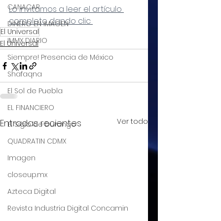
CANACAR
Lo invitamos a leer el artículo 
completo dando clic 
DINERO EN IMAGEN
El Universal
IMMX DIARIO
El Universal
Siempre! Presencia de México
Shafaqna
El Sol de Puebla
EL FINANCIERO
Ver todo
Entradas recientes
El Siglo de Durango
QUADRATIN CDMX
Imagen
closeup.mx
Azteca Digital
Revista Industria Digital Concamin