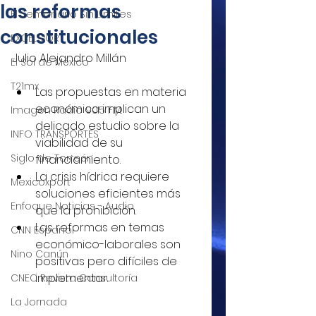
las reformas
El Semanario Sin Límites
constitucionales
EXCELSIOR
Julio Alejandro Millán
El Sol de México
T21mx
Las propuestas en materia 
económica implican un 
Imagen Radio 90.5 F.M.
delicado estudio sobre la 
INFO TRANSPORTES
viabilidad de su 
Siglo de Torreón
financiamiento.
La crisis hídrica requiere 
Mexicoxport
soluciones eficientes más 
Enfoque Noticias - Audio
que la prohibición.
Las reformas en temas 
CNN Español
económico-laborales son 
Nino Canún
positivas pero difíciles de 
implementar.
CNEC Revista Consultoría
La Jornada