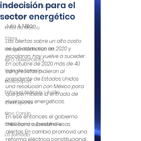
indecisión para el
El Semanario Sin Límites
sector energético
EXCELSIOR
Julio A. Millán
El Sol de México
T21mx
Las alertas sobre un alto costo 
se subestimaron en 2020 y 
Imagen Radio 90.5 F.M.
escalaron, hoy vuelve a suceder. 
INFO TRANSPORTES
En octubre de 2020 más de 40 
Siglo de Torreón
congresistas pidieron al 
presidente de Estados Unidos 
Mexicoxport
una resolución con México para 
Enfoque Noticias - Audio
que permitiese la entrada de 
inversiones energéticas.
CNN Español
Nino Canún
En ese entonces el gobierno 
mexicano subestimó esas 
CNEC Revista Consultoría
alertas. En cambio promovió una 
La Jornada
reforma eléctrica constitucional 