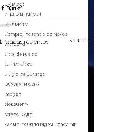
CANACAR
DINERO EN IMAGEN
IMMX DIARIO
Siempre! Presencia de México
Ver todo
Entradas recientes
Shafaqna
El Sol de Puebla
EL FINANCIERO
El Siglo de Durango
QUADRATIN CDMX
Imagen
closeup.mx
Azteca Digital
Revista Industria Digital Concamin