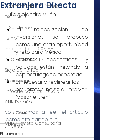
Extranjera Directa
El Semanario Sin Límites
Julio Alejandro Millán
EXCELSIOR
El Sol de México
La relocalización de 
inversiones se propuso 
T21mx
como una gran oportunidad 
Imagen Radio 90.5 F.M.
y reto para México.
Factores económicos y 
INFO TRANSPORTES
políticos están limitando la 
Siglo de Torreón
copiosa llegada esperada.
Mexicoxport
Es necesario realinear los 
esfuerzos si no se quiere ver 
Enfoque Noticias - Audio
“pasar el tren”.
CNN Español
Lo invitamos a leer el artículo 
Nino Canún
completo dando clic 
CNEC Revista Consultoría
El Universal
El Universal
La Jornada