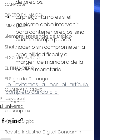
de precios.
CANACAR
DINERO EN IMAGEN
La pregunta no es si el 
gobierno debe intervenir 
IMMX DIARIO
para contener precios, sino 
Siempre! Presencia de México
cuánto tiempo puede 
hacerlo sin comprometer la 
Shafaqna
credibilidad fiscal y el 
El Sol de Puebla
margen de maniobra de la 
EL FINANCIERO
política monetaria.
El Siglo de Durango
Lo invitamos a leer el artículo 
QUADRATIN CDMX
completo dando clic 
El Universal
Imagen
El Universal
closeup.mx
Azteca Digital
Revista Industria Digital Concamin