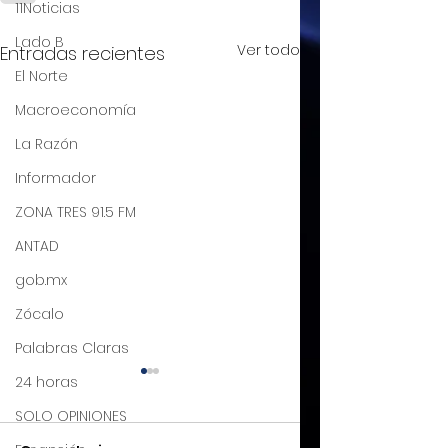
11Noticias
Lado B
Ver todo
Entradas recientes
El Norte
Macroeconomía
La Razón
Informador
ZONA TRES 91.5 FM
ANTAD
gob.mx
Zócalo
Palabras Claras
24 horas
El T-MEC, más que
De la euforia a l
un tratado, una
realidad, gran
SOLO OPINIONES
oportunidad de
oportunidad de