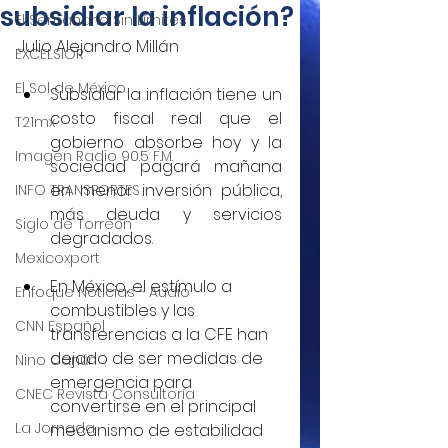
subsidiar la inflación?
El Semanario Sin Límites
Julio Alejandro Millán
EXCELSIOR
El Sol de México
Subsidiar la inflación tiene un 
costo fiscal real que el 
T21mx
gobierno absorbe hoy y la 
Imagen Radio 90.5 F.M.
sociedad pagará mañana 
en menor inversión pública, 
INFO TRANSPORTES
más deuda y servicios 
Siglo de Torreón
degradados.
Mexicoxport
En México, el estímulo a 
Enfoque Noticias - Audio
combustibles y las 
CNN Español
transferencias a la CFE han 
dejado de ser medidas de 
Nino Canún
emergencia para 
CNEC Revista Consultoría
convertirse en el principal 
La Jornada
mecanismo de estabilidad 