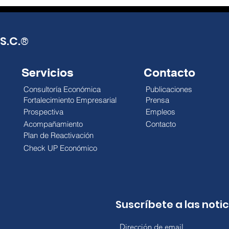
Enero, ¡cuidado con las
12 p
deudas!
eco
S.C.
®
par
Julio A. Millán Las fiestas
Julio
decembrinas han terminado
mexi
Servicios
Contacto
y dan paso a una nueva
comp
cuesta de enero. Esta vez,
La p
Consultoría Económica
Publicaciones
con precios aún más altos y...
dejó 
Fortalecimiento Empresarial
Prensa
Prospectiva
Empleos
Acompañamiento
Contacto
Plan de Reactivación
Check UP Económico
Suscríbete a las noti