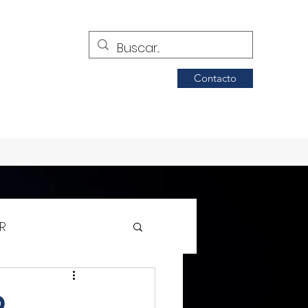
Contacto
R
Siglo de Torreón
o