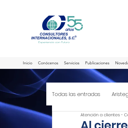
Inicio
Conócenos
Servicios
Publicaciones
Noved
Todas las entradas
Ariste
Atención a clientes - C
El Sol de México
T21mx
Al cierr