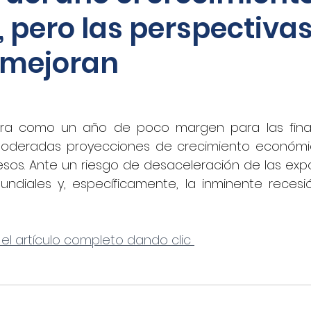
 pero las perspectivas
oticias - Audio
CNN Español
Nino Canún
 mejoran
La Jornada
CANACAR
DINERO EN IMAGEN
bra como un año de poco margen para las finanz
xico
Shafaqna
El Sol de Puebla
EL FINAN
moderadas proyecciones de crecimiento económic
sos. Ante un riesgo de desaceleración de las expo
undiales y, específicamente, la inminente recesi
UADRATIN CDMX
Imagen
closeup.mx
Azte
 el artículo completo dando clic 
Concamin
11Noticias
Lado B
El Norte