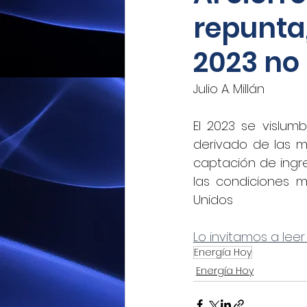
repunta,
Mexicoxport
Enfoque N
2023 no
CNEC Revista Consultoría
Julio A. Millán
El 2023 se vislum
Siempre! Presencia de Mé
derivado de las 
captación de ingre
las condiciones m
El Siglo de Durango
Q
Unidos
Lo invitamos a leer
Revista Industria Digital 
Energía Hoy
Energía Hoy