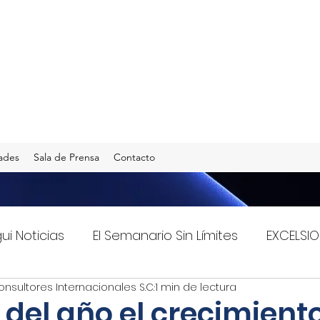
ades
Sala de Prensa
Contacto
gui Noticias
El Semanario Sin Límites
EXCELSIO
onsultores Internacionales S.C.
1 min de lectura
Imagen Radio 90.5 F.M.
INFO TRANSPORTES
e del año el crecimient