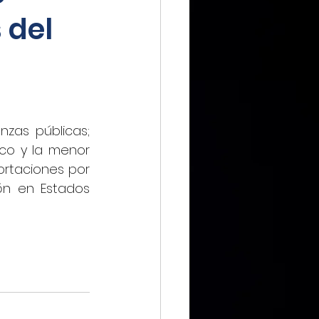
 del
IMMX DIARIO
as públicas; 
CIERO
o y la menor 
rtaciones por 
ón en Estados 
ca Digital