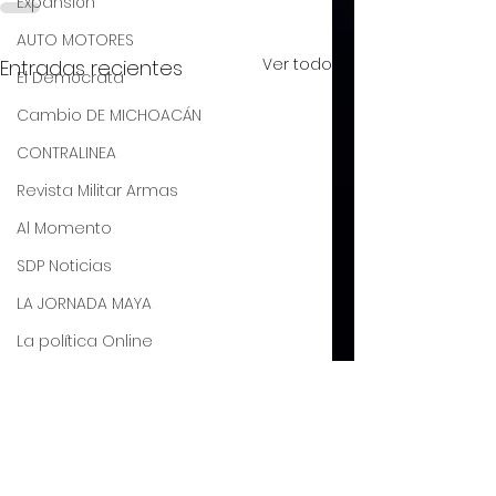
Expansión
AUTO MOTORES
Ver todo
Entradas recientes
El Demócrata
Cambio DE MICHOACÁN
CONTRALINEA
Revista Militar Armas
Al Momento
SDP Noticias
LA JORNADA MAYA
La política Online
LA CRÓNICA
Juárez Hoy
LOS
Los capitales: En
MILENIO
CAPITALES:Contra
2022 predomina
20Minutos