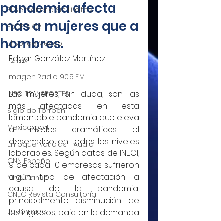
pandemia afecta
El Semanario Sin Límites
más a mujeres que a
EXCELSIOR
hombres.
El Sol de México
Edgar González Martínez
T21mx
Imagen Radio 90.5 F.M.
Las mujeres, sin duda, son las 
INFO TRANSPORTES
más afectadas en esta 
Siglo de Torreón
lamentable pandemia que eleva 
Mexicoxport
a niveles dramáticos el 
desempleo en todos los niveles 
Enfoque Noticias - Audio
laborables. Según datos de INEGI, 
CNN Español
9 de cada 10 empresas sufrieron 
algún tipo de afectación a 
Nino Canún
causa de la pandemia, 
CNEC Revista Consultoría
principalmente disminución de 
La Jornada
los ingresos, baja en la demanda 