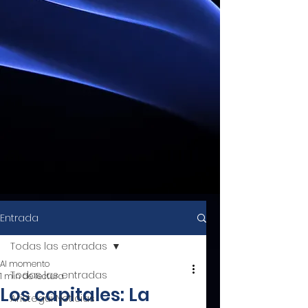
Entrada
Todas las entradas
Al momento
Todas las entradas
1 min de lectura
Los capitales: La
Aristegui Noticias