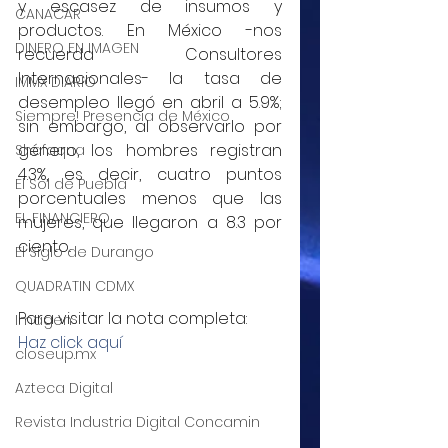
y escasez de insumos y 
CANACAR
productos. En México -nos 
DINERO EN IMAGEN
recuerda Consultores 
Internacionales- la tasa de 
IMMX DIARIO
desempleo llegó en abril a 5.9%; 
Siempre! Presencia de México
sin embargo, al observarlo por 
género, los hombres registran 
Shafaqna
4.3%, es decir, cuatro puntos 
El Sol de Puebla
porcentuales menos que las 
EL FINANCIERO
mujeres, que llegaron a 8.3 por 
ciento..
El Siglo de Durango
QUADRATIN CDMX
Para visitar la nota completa: 
Imagen
Haz click aquí
closeup.mx
Azteca Digital
Revista Industria Digital Concamin