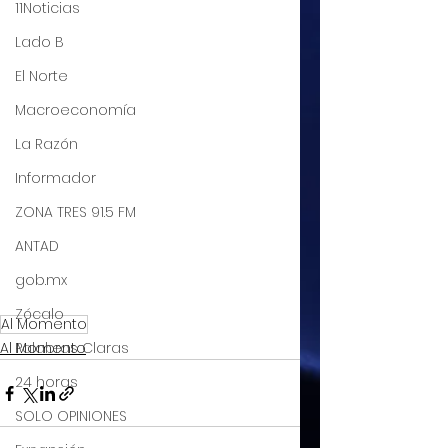
11Noticias
Lado B
El Norte
Macroeconomía
La Razón
Informador
ZONA TRES 91.5 FM
ANTAD
gob.mx
Zócalo
Al Momento
Al Momento
Palabras Claras
24 horas
SOLO OPINIONES