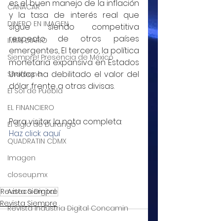
es el buen manejo de la inflación 
CANACAR
y la tasa de interés real que 
DINERO EN IMAGEN
sigue siendo competitiva 
respecto de otros países 
IMMX DIARIO
emergentes, El tercero, la política 
Siempre! Presencia de México
monetaria expansiva en Estados 
Unidos ha debilitado el valor del 
Shafaqna
dólar frente a otras divisas.
El Sol de Puebla
EL FINANCIERO
Para visitar la nota completa: 
El Siglo de Durango
Haz click aquí
QUADRATIN CDMX
Imagen
closeup.mx
Revista Siempre
Azteca Digital
Revista Siempre
Revista Industria Digital Concamin