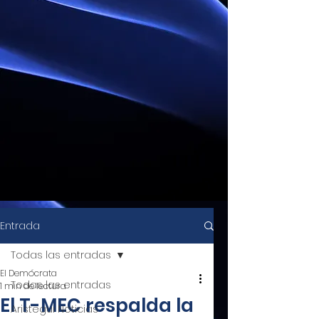
Entrada
Todas las entradas
El Demócrata
Todas las entradas
1 min de lectura
El T-MEC respalda la
Aristegui Noticias