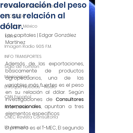
revaloración del peso
El Semanario Sin Límites
en su relación al
EXCELSIOR
dólar.
El Sol de México
Los capitales | Edgar González 
T21mx
Martínez
Imagen Radio 90.5 F.M.
INFO TRANSPORTES
Además de las exportaciones, 
Siglo de Torreón
básicamente de productos 
Mexicoxport
agropecuarios, una de las 
variables más fuertes es el peso 
Enfoque Noticias - Audio
en su relación al dólar. Según 
CNN Español
investigaciones de 
Consultores 
Internacionales
, apuntan a tres 
Nino Canún
elementos específicos:
CNEC Revista Consultoría
La Jornada
El primero es el T-MEC, El segundo 