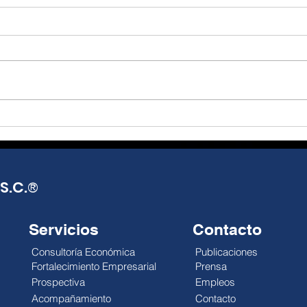
El T-MEC, más que un
De l
tratado, una
real
oportunidad de reflexión
opo
Julio Alejandro Millán El T-MEC
Julio
y acción.
seguirá vigente hasta 2036,
Mund
con posibles revisiones
distr
anuales que abren una
impa
década de incertidumbre
econ
negociada, no de certeza
esca
pactada. México exporta más,
reali
pero el gobierno
debi
S.C.
®
Servicios
Contacto
Consultoría Económica
Publicaciones
Fortalecimiento Empresarial
Prensa
Prospectiva
Empleos
Acompañamiento
Contacto