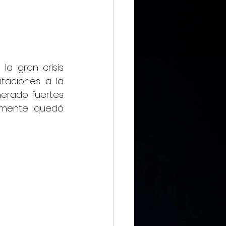
IMMX DIARIO
a gran crisis 
taciones a la 
erado fuertes 
CIERO
amente quedó 
ca Digital