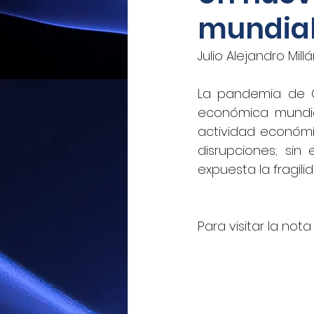
mundia
Mexicoxport
Enfoque N
Julio Alejandro Mill
CNEC Revista Consultoría
La pandemia de Co
económica mundial
actividad económi
Siempre! Presencia de Mé
disrupciones; si
expuesta la fragil
El Siglo de Durango
Q
Para visitar la not
Revista Industria Digital 