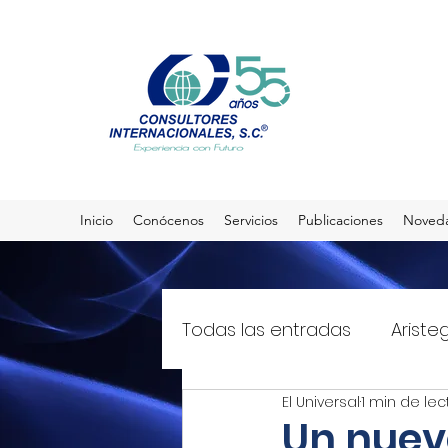
Inicio
Conócenos
Servicios
Publicaciones
Noved
Todas las entradas
Ariste
El Universal
1 min de lec
El Sol de México
T21mx
Un nuev