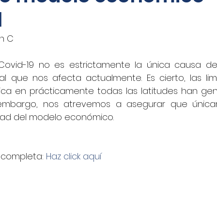
l
oticias - Audio
CNN Español
Nino Canún
án C
La Jornada
CANACAR
DINERO EN IMAGEN
vid-19 no es estrictamente la única causa de l
 que nos afecta actualmente. Es cierto, las limi
ca en prácticamente todas las latitudes han gen
xico
Shafaqna
El Sol de Puebla
EL FINAN
n embargo, nos atrevemos a asegurar que únic
idad del modelo económico.
UADRATIN CDMX
Imagen
closeup.mx
Azte
a completa: 
Haz click aquí
Concamin
11Noticias
Lado B
El Norte