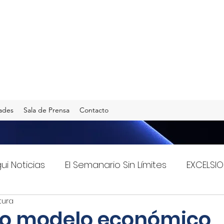
ades
Sala de Prensa
Contacto
gui Noticias
El Semanario Sin Límites
EXCELSIO
tura
Imagen Radio 90.5 F.M.
INFO TRANSPORTES
o modelo económico