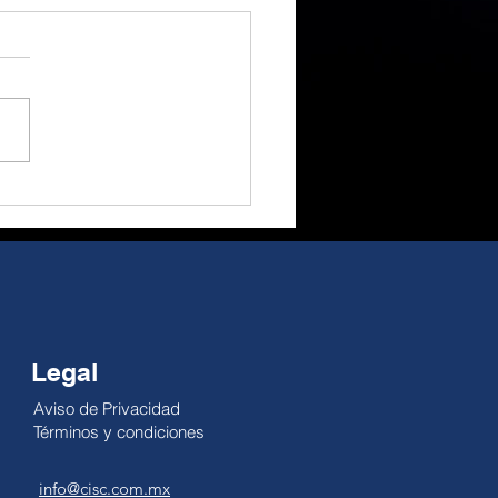
a euforia a la
idad, gran
rtunidad de cambio.
 Alejandro Millán El
ial ha sido un gran
actor; no obstante, su
cto como motor
ómico es reducido. El
pe es temporal, pero la
dad no se pausa: la
lidad de la economía
Legal
Aviso de Privacidad
Términos y condiciones
info@cisc.com.mx