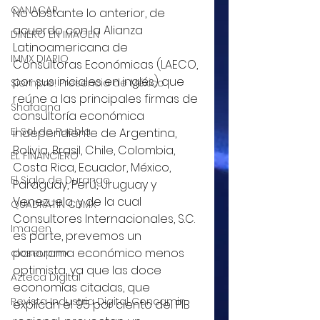
CANACAR
No obstante lo anterior, de 
acuerdo con la Alianza 
DINERO EN IMAGEN
Latinoamericana de 
IMMX DIARIO
Consultoras Económicas (LAECO, 
por sus iniciales en inglés) que 
Siempre! Presencia de México
reúne a las principales firmas de 
Shafaqna
consultoría económica 
El Sol de Puebla
independiente de Argentina, 
Bolivia, Brasil, Chile, Colombia, 
EL FINANCIERO
Costa Rica, Ecuador, México, 
El Siglo de Durango
Paraguay, Perú, Uruguay y 
Venezuela, y de la cual 
QUADRATIN CDMX
Consultores Internacionales, S.C. 
Imagen
es parte, prevemos un 
panorama económico menos 
closeup.mx
optimista, ya que las doce 
Azteca Digital
economías citadas, que 
Revista Industria Digital Concamin
explican el 95 por ciento del PIB 