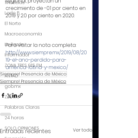
regional, proyectan un 
11Noticias
crecimiento de -0.1 por ciento en 
Lado B
2019 y 2.0 por ciento en 2020.
El Norte
Macroeconomía
La Razón
Para visitar la nota completa:
http://www.siempre.mx/2019/08/20
Informador
19-el-ano-perdido-para-
ZONA TRES 91.5 FM
america-latina-y-mexico/
Siempre! Presencia de México
ANTAD
Siempre! Presencia de México
gob.mx
Zócalo
Palabras Claras
24 horas
SOLO OPINIONES
Ver todo
Entradas recientes