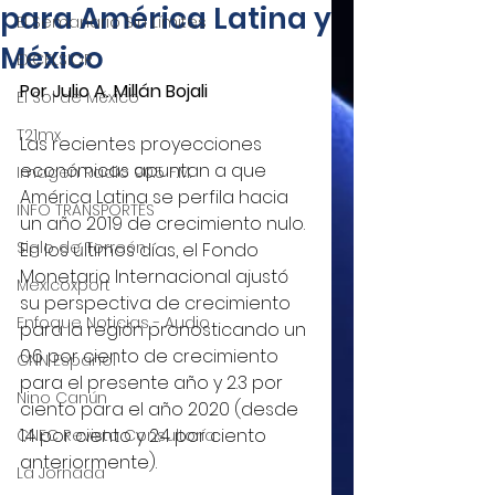
para América Latina y
El Semanario Sin Límites
México
EXCELSIOR
Por Julio A. Millán Bojali
El Sol de México
T21mx
Las recientes proyecciones 
económicas apuntan a que 
Imagen Radio 90.5 F.M.
América Latina se perfila hacia 
INFO TRANSPORTES
un año 2019 de crecimiento nulo. 
Siglo de Torreón
En los últimos días, el Fondo 
Monetario Internacional ajustó 
Mexicoxport
su perspectiva de crecimiento 
Enfoque Noticias - Audio
para la región pronosticando un 
0.6 por ciento de crecimiento 
CNN Español
para el presente año y 2.3 por 
Nino Canún
ciento para el año 2020 (desde 
1.4 por ciento y 2.4 por ciento 
CNEC Revista Consultoría
anteriormente).
La Jornada