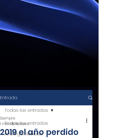
Entrada
Todas las entradas
Siempre
Todas las entradas
1 min de lectura
2019 el año perdido
Aristegui Noticias