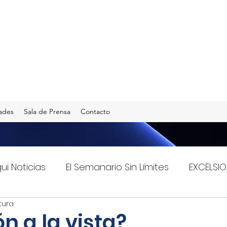
ades
Sala de Prensa
Contacto
gui Noticias
El Semanario Sin Límites
EXCELSIO
tura
Imagen Radio 90.5 F.M.
INFO TRANSPORTES
n a la vista?