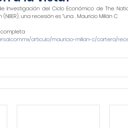
e Investigación del Ciclo Económico de The Natio
oticias - Audio
CNN Español
Nino Canún
NBER), una recesión es “una ... Mauricio Millán C.
a completa:
La Jornada
CANACAR
DINERO EN IMAGEN
ersal.com.mx/articulo/mauricio-millan-c/cartera/rece
xico
Shafaqna
El Sol de Puebla
EL FINAN
UADRATIN CDMX
Imagen
closeup.mx
Azte
Concamin
11Noticias
Lado B
El Norte