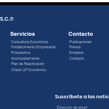
negociada, no de certeza
esca
pactada. México exporta más,
reali
pero el gobierno
debi
S.C.
®
Servicios
Contacto
Consultoría Económica
Publicaciones
Fortalecimiento Empresarial
Prensa
Prospectiva
Empleos
Acompañamiento
Contacto
Plan de Reactivación
Check UP Económico
Suscríbete a las noti