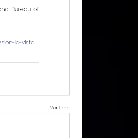
nal Bureau of 
IMMX DIARIO
sion-la-vista
CIERO
ca Digital
Ver todo